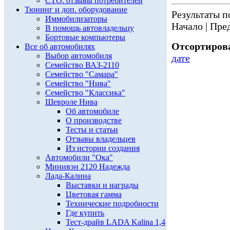
СТО: отзывы потребителей
Тюнинг и доп. оборудование
Результаты по
Иммобилизаторы
Начало | Пред
В помощь автовладельцу
Бортовые компьютеры
Отсортирова
Все об автомобилях
Выбор автомобиля
дате
Семейство ВАЗ-2110
Семейство "Самара"
Семейство "Нива"
Семейство "Классика"
Шевроле Нива
Об автомобиле
О производстве
Тесты и статьи
Отзывы владельцев
Из истории создания
Автомобили "Ока"
Минивэн 2120 Надежда
Лада-Калина
Выставки и награды
Цветовая гамма
Технические подробности
Где купить
Тест-драйв LADA Kalina 1,4