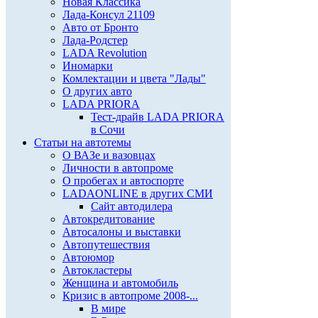
Новая Классика
Лада-Консул 21109
Авто от Бронто
Лада-Родстер
LADA Revolution
Иномарки
Комлектации и цвета "Лады"
О других авто
LADA PRIORA
Тест-драйв LADA PRIORA
в Сочи
Статьи на автотемы
О ВАЗе и вазовцах
Личности в автопроме
О пробегах и автоспорте
LADAONLINE в других СМИ
Сайт автодилера
Автокредитование
Автосалоны и выставки
Автопутешествия
Автоюмор
Автокластеры
Женщина и автомобиль
Кризис в автопроме 2008-...
В мире