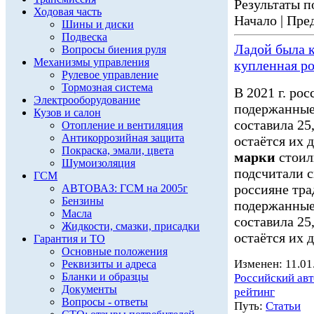
Результаты по
Ходовая часть
Начало | Пред
Шины и диски
Подвеска
Ладой была 
Вопросы биения руля
Механизмы управления
купленная р
Рулевое управление
Тормозная система
В 2021 г. ро
Электрооборудование
подержанные
Кузов и салон
составила 25
Отопление и вентиляция
Антикоррозийная защита
остаётся их 
Покраска, эмали, цвета
марки
стоил
Шумоизоляция
подсчитали с
ГСМ
россияне тр
АВТОВАЗ: ГСМ на 2005г
Бензины
подержанные
Масла
составила 25
Жидкости, смазки, присадки
остаётся их д
Гарантия и ТО
Основные положения
Изменен: 11.01
Реквизиты и адреса
Бланки и образцы
Российский ав
Документы
рейтинг
Вопросы - ответы
Путь:
Статьи