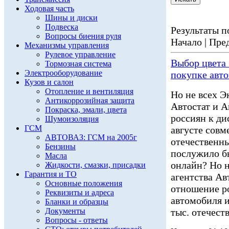
Ходовая часть
Шины и диски
Подвеска
Результаты по
Вопросы биения руля
Начало | Пред
Механизмы управления
Рулевое управление
Выбор цвета 
Тормозная система
Электрооборудование
покупке авт
Кузов и салон
Отопление и вентиляция
Но не всех Э
Антикоррозийная защита
Автостат и А
Покраска, эмали, цвета
россиян к ди
Шумоизоляция
ГСМ
августе совм
АВТОВАЗ: ГСМ на 2005г
отечественны
Бензины
послужило б
Масла
онлайн? Но н
Жидкости, смазки, присадки
Гарантия и ТО
агентства Ав
Основные положения
отношение р
Реквизиты и адреса
автомобиля и
Бланки и образцы
Документы
тыс. отечест
Вопросы - ответы