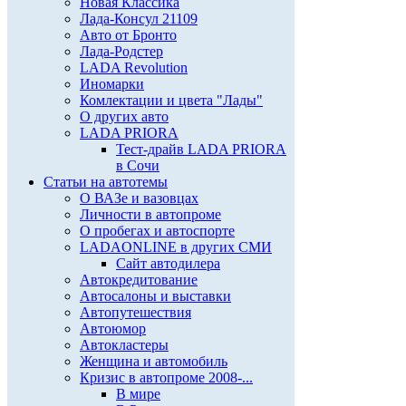
Новая Классика
Лада-Консул 21109
Авто от Бронто
Лада-Родстер
LADA Revolution
Иномарки
Комлектации и цвета "Лады"
О других авто
LADA PRIORA
Тест-драйв LADA PRIORA
в Сочи
Статьи на автотемы
О ВАЗе и вазовцах
Личности в автопроме
О пробегах и автоспорте
LADAONLINE в других СМИ
Сайт автодилера
Автокредитование
Автосалоны и выставки
Автопутешествия
Автоюмор
Автокластеры
Женщина и автомобиль
Кризис в автопроме 2008-...
В мире