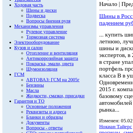
Начало | Пред
Ходовая часть
Шины и диски
Шины в Росс
Подвеска
Вопросы биения руля
падением ру
Механизмы управления
Рулевое управление
... купить ш
Тормозная система
летнюю, луч
Электрооборудование
шины и диски
Кузов и салон
Отопление и вентиляция
экспертов, в
Антикоррозийная защита
в стране упа
Покраска, эмали, цвета
портфель пр
Шумоизоляция
ГСМ
класса B в у
АВТОВАЗ: ГСМ на 2005г
Одновременн
Бензины
2015 г. комп
Масла
базовому сц
Жидкости, смазки, присадки
Гарантия и ТО
автомобилей 
Основные положения
рынка...
Реквизиты и адреса
Бланки и образцы
Изменен: 05.02
Документы
Нокиан Тайерс
Вопросы - ответы
прогнозы
,
сме