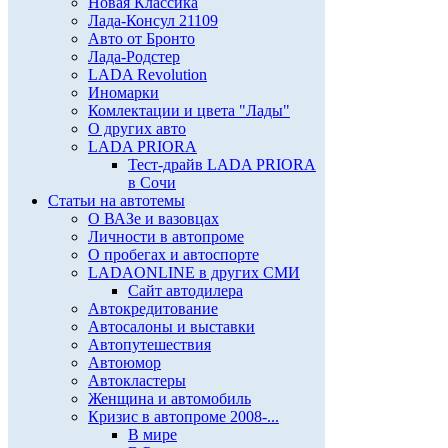
Новая Классика
Лада-Консул 21109
Авто от Бронто
Лада-Родстер
LADA Revolution
Иномарки
Комлектации и цвета "Лады"
О других авто
LADA PRIORA
Тест-драйв LADA PRIORA
в Сочи
Статьи на автотемы
О ВАЗе и вазовцах
Личности в автопроме
О пробегах и автоспорте
LADAONLINE в других СМИ
Сайт автодилера
Автокредитование
Автосалоны и выставки
Автопутешествия
Автоюмор
Автокластеры
Женщина и автомобиль
Кризис в автопроме 2008-...
В мире