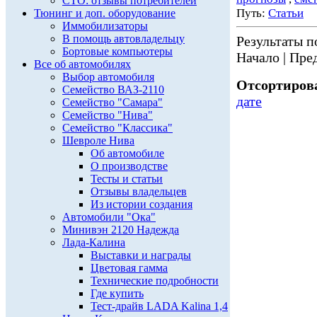
СТО: отзывы потребителей
Путь:
Статьи
Тюнинг и доп. оборудование
Иммобилизаторы
В помощь автовладельцу
Результаты по
Бортовые компьютеры
Начало | Пред
Все об автомобилях
Выбор автомобиля
Отсортирова
Семейство ВАЗ-2110
дате
Семейство "Самара"
Семейство "Нива"
Семейство "Классика"
Шевроле Нива
Об автомобиле
О производстве
Тесты и статьи
Отзывы владельцев
Из истории создания
Автомобили "Ока"
Минивэн 2120 Надежда
Лада-Калина
Выставки и награды
Цветовая гамма
Технические подробности
Где купить
Тест-драйв LADA Kalina 1,4