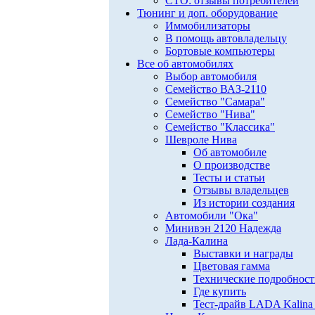
СТО: отзывы потребителей
Тюнинг и доп. оборудование
Иммобилизаторы
В помощь автовладельцу
Бортовые компьютеры
Все об автомобилях
Выбор автомобиля
Семейство ВАЗ-2110
Семейство "Самара"
Семейство "Нива"
Семейство "Классика"
Шевроле Нива
Об автомобиле
О производстве
Тесты и статьи
Отзывы владельцев
Из истории создания
Автомобили "Ока"
Минивэн 2120 Надежда
Лада-Калина
Выставки и награды
Цветовая гамма
Технические подробнос
Где купить
Тест-драйв LADA Kalina 