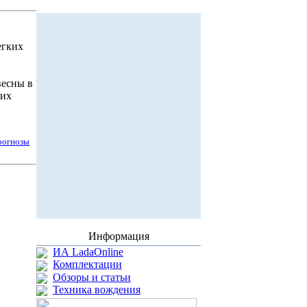
егких
весны в
ких
рогнозы
Информация
ИА LadaOnline
Комплектации
Обзоры и статьи
Техника вождения