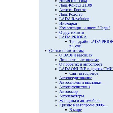
Новая Классика
Лада-Консул 21109
Авто от Бронто
Лада-Родстер
LADA Revolution
Иномарки
Комлектации и цвета "Лады"
О других авто
LADA PRIORA
Тест-драйв LADA PRIO
в Сочи
Статьи на автотемы
О ВАЗе и вазовцах
Личности в автопроме
О пробегах и автоспорте
LADAONLINE в других СМИ
Сайт автодилера
Автокредитование
Автосалоны и выставки
Автопутешествия
Автоюмор
Автокластеры
Женщина и автомобиль
Кризис в автопроме 2008-...
В мире