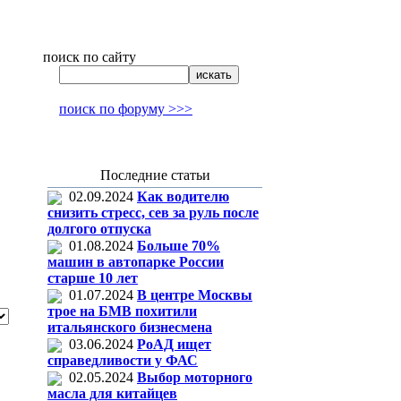
поиск по сайту
поиск по форуму >>>
Последние статьи
02.09.2024
Как водителю
снизить стресс, сев за руль после
долгого отпуска
01.08.2024
Больше 70%
машин в автопарке России
старше 10 лет
01.07.2024
В центре Москвы
трое на БМВ похитили
итальянского бизнесмена
03.06.2024
РоАД ищет
справедливости у ФАС
02.05.2024
Выбор моторного
масла для китайцев