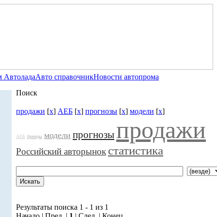
 Автолада
Авто справочник
Новости автопрома
Поиск
продажи
[
x
]
АЕБ
[
x
]
прогнозы
[
x
]
модели
[
x
]
продажи
прогнозы
модели
АЕБ
бренды
статистика
Российский авторынок
Результаты поиска 1 - 1 из 1
Начало | Пред. |
1
| След. | Конец