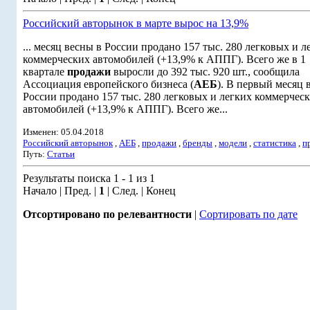
Российский авторынок в марте вырос на 13,9%
... месяц весны в России продано 157 тыс. 280 легковых и л
коммерческих автомобилей (+13,9% к АППГ). Всего же в 1
квартале
продажи
выросли до 392 тыс. 920 шт., сообщила
Ассоциация европейского бизнеса (
АЕБ
). В первый месяц 
России продано 157 тыс. 280 легковых и легких коммерчес
автомобилей (+13,9% к АППГ). Всего же...
Изменен: 05.04.2018
Российский авторынок
,
АЕБ
,
продажи
,
бренды
,
модели
,
статистика
,
п
Путь:
Статьи
Результаты поиска 1 - 1 из 1
Начало | Пред. |
1
| След. | Конец
Отсортировано по релевантности
|
Сортировать по дате