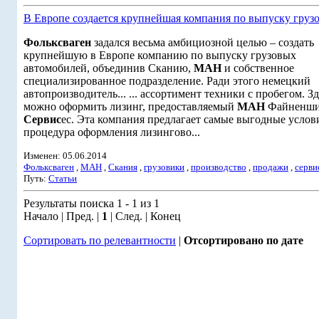
В Европе создается крупнейшая компания по выпуску груз
Фольксваген
задался весьма амбициозной целью – создать
крупнейшую в Европе компанию по выпуску грузовых
автомобилей, объединив Сканию,
МАН
и собственное
специализированное подразделение. Ради этого немецкий
автопроизводитель... ... ассортимент техники с пробегом. Зд
можно оформить лизинг, предоставляемый
МАН
Файненши
Сервис
ес. Эта компания предлагает самые выгодные услови
процедура оформления лизингово...
Изменен: 05.06.2014
Фольксваген
,
МАН
,
Скания
,
грузовики
,
производство
,
продажи
,
серви
Путь:
Статьи
Результаты поиска 1 - 1 из 1
Начало | Пред. |
1
| След. | Конец
Сортировать по релевантности
|
Отсортировано по дате