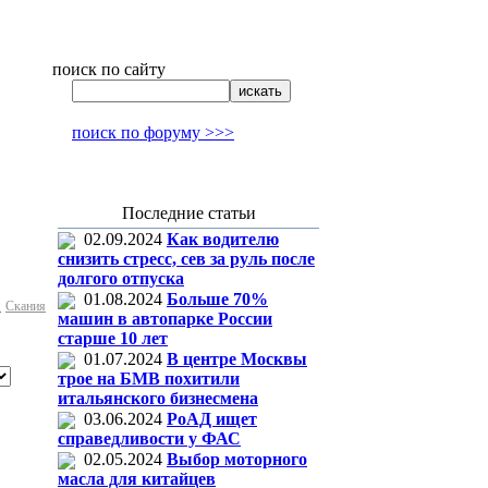
поиск по сайту
поиск по форуму >>>
Последние статьи
02.09.2024
Как водителю
снизить стресс, сев за руль после
долгого отпуска
01.08.2024
Больше 70%
с
Скания
машин в автопарке России
старше 10 лет
01.07.2024
В центре Москвы
трое на БМВ похитили
итальянского бизнесмена
03.06.2024
РоАД ищет
справедливости у ФАС
02.05.2024
Выбор моторного
масла для китайцев