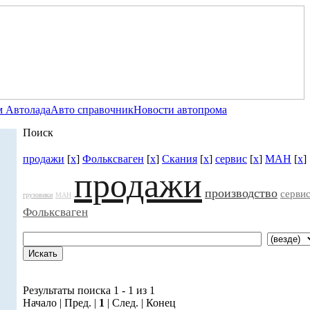
 Автолада
Авто справочник
Новости автопрома
Поиск
продажи
[
x
]
Фольксваген
[
x
]
Скания
[
x
]
сервис
[
x
]
МАН
[
x
]
продажи
производство
серви
грузовики
МАН
Фольксваген
Результаты поиска 1 - 1 из 1
Начало | Пред. |
1
| След. | Конец