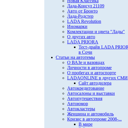
Новая Классика
Лада-Консул 21109
Авто от Бронто
Лада-Родстер
LADA Revolution
Иномарки
Комлектации и цвета "Лады"
О других авто
LADA PRIORA
Тест-драйв LADA PRIO
в Сочи
Статьи на автотемы
О ВАЗе и вазовцах
Личности в автопроме
О пробегах и автоспорте
LADAONLINE в других СМИ
Сайт автодилера
Автокредитование
Автосалоны и выставки
Автопутешествия
Автоюмор
Автокластеры
Женщина и автомобиль
Кризис в автопроме 2008-...
В мире