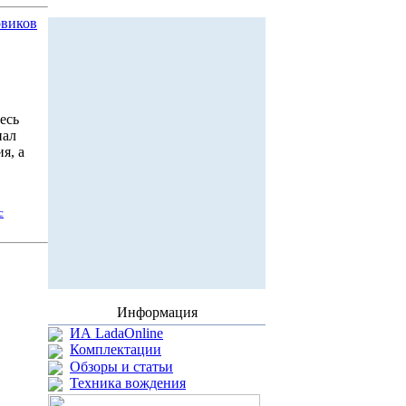
овиков
есь
ал
я, а
с
Информация
ИА LadaOnline
Комплектации
Обзоры и статьи
Техника вождения