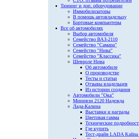
СТО: отзывы потребителей
Тюнинг и доп. оборудование
Иммобилизаторы
В помощь автовладельцу
Бортовые компьютеры
Все об автомобилях
Выбор автомобиля
Семейство ВАЗ-2110
Семейство "Самара"
Семейство "Нива"
Семейство "Классика"
Шевроле Нива
Об автомобиле
О производстве
Тесты и статьи
Отзывы владельцев
Из истории создания
Автомобили "Ока"
Минивэн 2120 Надежда
Лада-Калина
Выставки и награды
Цветовая гамма
Технические подробнос
Где купить
Тест-драйв LADA Kalina 