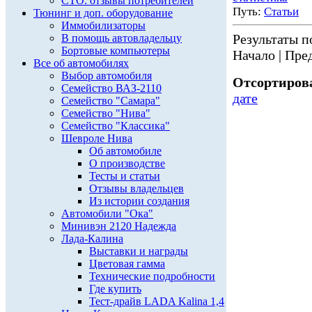
СТО: отзывы потребителей
Путь:
Статьи
Тюнинг и доп. оборудование
Иммобилизаторы
Результаты по
В помощь автовладельцу
Бортовые компьютеры
Начало | Пред
Все об автомобилях
Выбор автомобиля
Отсортирова
Семейство ВАЗ-2110
дате
Семейство "Самара"
Семейство "Нива"
Семейство "Классика"
Шевроле Нива
Об автомобиле
О производстве
Тесты и статьи
Отзывы владельцев
Из истории создания
Автомобили "Ока"
Минивэн 2120 Надежда
Лада-Калина
Выставки и награды
Цветовая гамма
Технические подробности
Где купить
Тест-драйв LADA Kalina 1,4