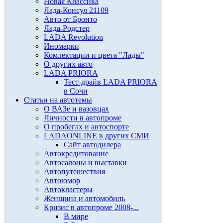
Новая Классика
Лада-Консул 21109
Авто от Бронто
Лада-Родстер
LADA Revolution
Иномарки
Комлектации и цвета "Лады"
О других авто
LADA PRIORA
Тест-драйв LADA PRIORA
в Сочи
Статьи на автотемы
О ВАЗе и вазовцах
Личности в автопроме
О пробегах и автоспорте
LADAONLINE в других СМИ
Сайт автодилера
Автокредитование
Автосалоны и выставки
Автопутешествия
Автоюмор
Автокластеры
Женщина и автомобиль
Кризис в автопроме 2008-...
В мире