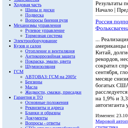
Результаты по
Ходовая часть
Начало | Пред
Шины и диски
Подвеска
Вопросы биения руля
Россия подп
Механизмы управления
Фольксваген
Рулевое управление
Тормозная система
... Реализац
Электрооборудование
американцы 
Кузов и салон
Отопление и вентиляция
Китай, долг
Антикоррозийная защита
рекордов, не
Покраска, эмали, цвета
сократил спр
Шумоизоляция
сентября, гл
ГСМ
АВТОВАЗ: ГСМ на 2005г
месяце снизи
Бензины
богатых США
Масла
расследуется
Жидкости, смазки, присадки
Гарантия и ТО
на 1,9% и 3,
Основные положения
автогиганта 
Реквизиты и адреса
Бланки и образцы
Изменен: 23.10
Документы
Мировой авто
Вопросы - ответы
статистика