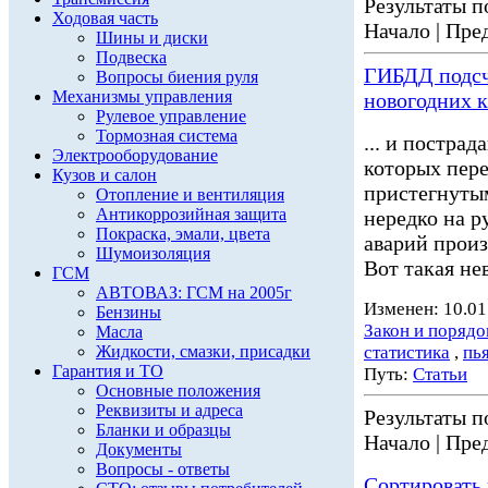
Результаты по
Ходовая часть
Начало | Пред
Шины и диски
Подвеска
ГИБДД подсч
Вопросы биения руля
Механизмы управления
новогодних 
Рулевое управление
Тормозная система
... и постра
Электрооборудование
которых пере
Кузов и салон
пристегнуты
Отопление и вентиляция
Антикоррозийная защита
нередко на р
Покраска, эмали, цвета
аварий произ
Шумоизоляция
Вот такая не
ГСМ
АВТОВАЗ: ГСМ на 2005г
Изменен: 10.01
Бензины
Закон и порядо
Масла
Жидкости, смазки, присадки
статистика
,
пь
Гарантия и ТО
Путь:
Статьи
Основные положения
Реквизиты и адреса
Результаты по
Бланки и образцы
Начало | Пред
Документы
Вопросы - ответы
Сортировать 