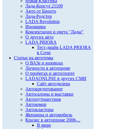
Новая Классика
Лада-Консул 21109
Авто от Бронто
Лада-Родстер
LADA Revolution
Иномарки
Комлектации и цвета "Лады"
О других авто
LADA PRIORA
Тест-драйв LADA PRIORA
в Сочи
Статьи на автотемы
О ВАЗе и вазовцах
Личности в автопроме
О пробегах и автоспорте
LADAONLINE в других СМИ
Сайт автодилера
Автокредитование
Автосалоны и выставки
Автопутешествия
Автоюмор
Автокластеры
Женщина и автомобиль
Кризис в автопроме 2008-...
В мире