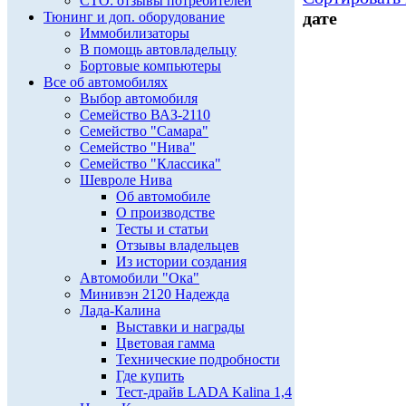
СТО: отзывы потребителей
дате
Тюнинг и доп. оборудование
Иммобилизаторы
В помощь автовладельцу
Бортовые компьютеры
Все об автомобилях
Выбор автомобиля
Семейство ВАЗ-2110
Семейство "Самара"
Семейство "Нива"
Семейство "Классика"
Шевроле Нива
Об автомобиле
О производстве
Тесты и статьи
Отзывы владельцев
Из истории создания
Автомобили "Ока"
Минивэн 2120 Надежда
Лада-Калина
Выставки и награды
Цветовая гамма
Технические подробности
Где купить
Тест-драйв LADA Kalina 1,4