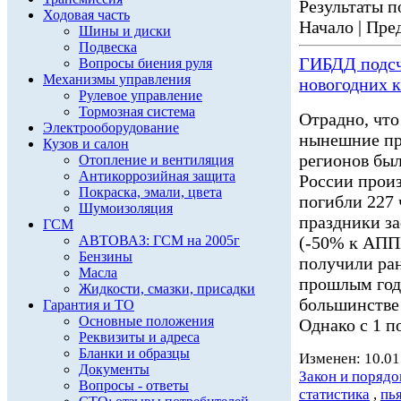
Результаты по
Ходовая часть
Начало | Пред
Шины и диски
Подвеска
ГИБДД подсч
Вопросы биения руля
Механизмы управления
новогодних 
Рулевое управление
Тормозная система
Отрадно, что
Электрооборудование
нынешние пр
Кузов и салон
регионов был
Отопление и вентиляция
Антикоррозийная защита
России произ
Покраска, эмали, цвета
погибли 227 
Шумоизоляция
праздники з
ГСМ
АВТОВАЗ: ГСМ на 2005г
(-50% к АППГ
Бензины
получили ран
Масла
прошлым год
Жидкости, смазки, присадки
большинстве
Гарантия и ТО
Основные положения
Однако с 1 по
Реквизиты и адреса
Бланки и образцы
Изменен: 10.01
Документы
Закон и порядо
Вопросы - ответы
статистика
,
пь