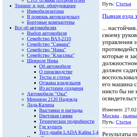
СТО: отзывы потребителей
Путь:
Статьи
Тюнинг и доп. оборудование
Иммобилизаторы
Пьяная езда 
В помощь автовладельцу
Бортовые компьютеры
... настойчи
Все об автомобилях
Выбор автомобиля
своему руков
Семейство ВАЗ-2110
управления 
Семейство "Самара"
противодейс
Семейство "Нива"
Семейство "Классика"
которые и за
Шевроле Нива
должностно
Об автомобиле
должен садит
О производстве
воспользовал
Тесты и статьи
Отзывы владельцев
его машина с
Из истории создания
никто бы не 
Автомобили "Ока"
освидетельст
Минивэн 2120 Надежда
Лада-Калина
Изменен: 27.02
Выставки и награды
Москва
,
пьяны
Цветовая гамма
Технические подробности
Путь:
Статьи
Где купить
Тест-драйв LADA Kalina 1,4
Результаты по