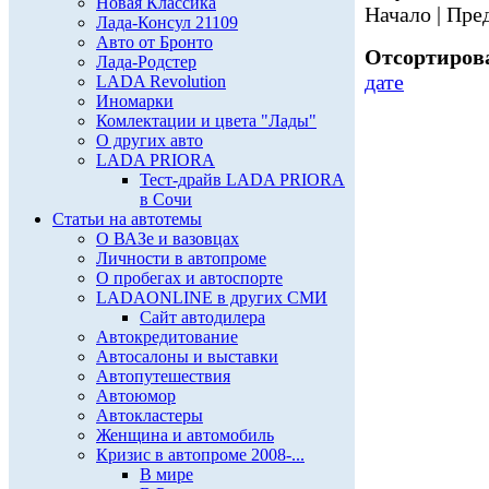
Новая Классика
Начало | Пред
Лада-Консул 21109
Авто от Бронто
Отсортирова
Лада-Родстер
дате
LADA Revolution
Иномарки
Комлектации и цвета "Лады"
О других авто
LADA PRIORA
Тест-драйв LADA PRIORA
в Сочи
Статьи на автотемы
О ВАЗе и вазовцах
Личности в автопроме
О пробегах и автоспорте
LADAONLINE в других СМИ
Сайт автодилера
Автокредитование
Автосалоны и выставки
Автопутешествия
Автоюмор
Автокластеры
Женщина и автомобиль
Кризис в автопроме 2008-...
В мире