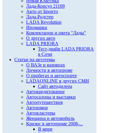
Новая Классика
Лада-Консул 21109
Авто от Бронто
Лада-Родстер
LADA Revolution
Иномарки
Комлектации и цвета "Лады"
О других авто
LADA PRIORA
Тест-драйв LADA PRIORA
в Сочи
Статьи на автотемы
О ВАЗе и вазовцах
Личности в автопроме
О пробегах и автоспорте
LADAONLINE в других СМИ
Сайт автодилера
Автокредитование
Автосалоны и выставки
Автопутешествия
Автоюмор
Автокластеры
Женщина и автомобиль
Кризис в автопроме 2008-...
В мире