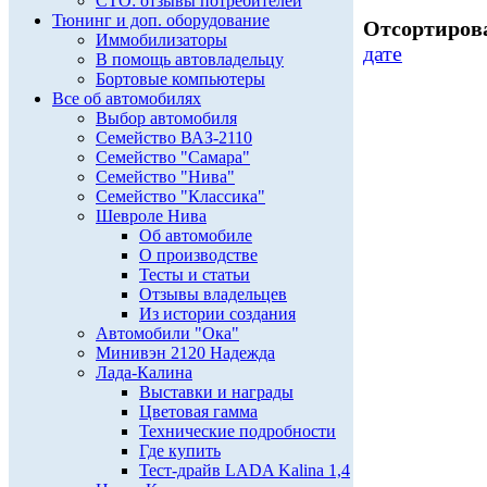
СТО: отзывы потребителей
Тюнинг и доп. оборудование
Отсортирова
Иммобилизаторы
дате
В помощь автовладельцу
Бортовые компьютеры
Все об автомобилях
Выбор автомобиля
Семейство ВАЗ-2110
Семейство "Самара"
Семейство "Нива"
Семейство "Классика"
Шевроле Нива
Об автомобиле
О производстве
Тесты и статьи
Отзывы владельцев
Из истории создания
Автомобили "Ока"
Минивэн 2120 Надежда
Лада-Калина
Выставки и награды
Цветовая гамма
Технические подробности
Где купить
Тест-драйв LADA Kalina 1,4