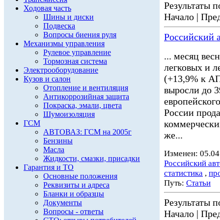
Результаты по
Ходовая часть
Начало | Пред
Шины и диски
Подвеска
Вопросы биения руля
Российский а
Механизмы управления
Рулевое управление
... месяц вес
Тормозная система
легковых и 
Электрооборудование
(+13,9% к АП
Кузов и салон
Отопление и вентиляция
выросли до 3
Антикоррозийная защита
европейского
Покраска, эмали, цвета
России прода
Шумоизоляция
коммерчески
ГСМ
АВТОВАЗ: ГСМ на 2005г
же...
Бензины
Масла
Изменен: 05.04
Жидкости, смазки, присадки
Российский ав
Гарантия и ТО
статистика
,
пр
Основные положения
Путь:
Статьи
Реквизиты и адреса
Бланки и образцы
Результаты по
Документы
Вопросы - ответы
Начало | Пред