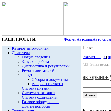
НАШИ ПРОЕКТЫ:
Форум Автолада
Авто спра
Поиск
Каталог автомобилей
Двигатели
статистика
[
x
]
б
Общие сведения
Запуск и работа
АЕБ
бренды
модели
Диагностика и регулировки
Ремонт двигателей
ЭСУД
авторынок
Обзоры и документы
Вопросы и ответы
Система питания
Система зажигания
Система охлаждения
Газовое оборудование
Другие вопросы
Результаты по
Трансмиссия