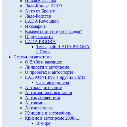
Новая Классика
Лада-Консул 21109
Авто от Бронто
Лада-Родстер
LADA Revolution
Иномарки
Комлектации и цвета "Лады"
О других авто
LADA PRIORA
Тест-драйв LADA PRIORA
в Сочи
Статьи на автотемы
О ВАЗе и вазовцах
Личности в автопроме
О пробегах и автоспорте
LADAONLINE в других СМИ
Сайт автодилера
Автокредитование
Автосалоны и выставки
Автопутешествия
Автоюмор
Автокластеры
Женщина и автомобиль
Кризис в автопроме 2008-...
В мире