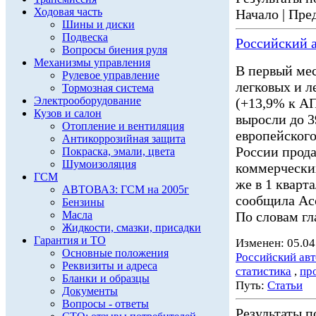
Ходовая часть
Начало | Пред
Шины и диски
Подвеска
Российский а
Вопросы биения руля
Механизмы управления
В первый мес
Рулевое управление
легковых и 
Тормозная система
Электрооборудование
(+13,9% к АП
Кузов и салон
выросли до 3
Отопление и вентиляция
европейского
Антикоррозийная защита
России прода
Покраска, эмали, цвета
Шумоизоляция
коммерчески
ГСМ
же в 1 кварт
АВТОВАЗ: ГСМ на 2005г
сообщила Асс
Бензины
Масла
По словам гл
Жидкости, смазки, присадки
Гарантия и ТО
Изменен: 05.04
Основные положения
Российский ав
Реквизиты и адреса
статистика
,
пр
Бланки и образцы
Путь:
Статьи
Документы
Вопросы - ответы
Результаты по