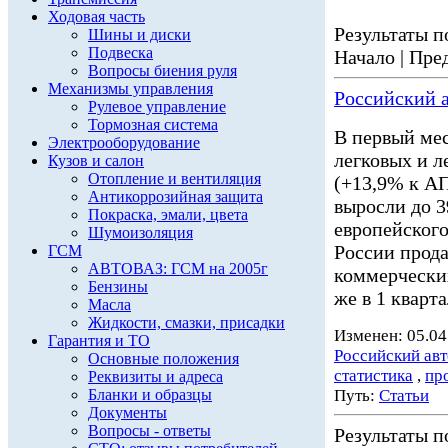
Ходовая часть
Результаты по
Шины и диски
Подвеска
Начало | Пред
Вопросы биения руля
Механизмы управления
Российский а
Рулевое управление
Тормозная система
В первый мес
Электрооборудование
легковых и 
Кузов и салон
Отопление и вентиляция
(+13,9% к АП
Антикоррозийная защита
выросли до 3
Покраска, эмали, цвета
европейского
Шумоизоляция
России прода
ГСМ
АВТОВАЗ: ГСМ на 2005г
коммерчески
Бензины
же в 1 кварт
Масла
Жидкости, смазки, присадки
Изменен: 05.04
Гарантия и ТО
Российский ав
Основные положения
статистика
,
пр
Реквизиты и адреса
Бланки и образцы
Путь:
Статьи
Документы
Вопросы - ответы
Результаты по