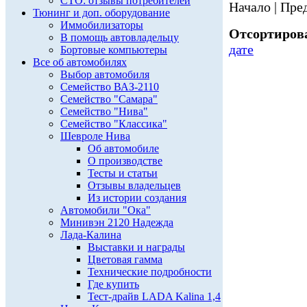
СТО: отзывы потребителей
Начало | Пред
Тюнинг и доп. оборудование
Иммобилизаторы
Отсортирова
В помощь автовладельцу
дате
Бортовые компьютеры
Все об автомобилях
Выбор автомобиля
Семейство ВАЗ-2110
Семейство "Самара"
Семейство "Нива"
Семейство "Классика"
Шевроле Нива
Об автомобиле
О производстве
Тесты и статьи
Отзывы владельцев
Из истории создания
Автомобили "Ока"
Минивэн 2120 Надежда
Лада-Калина
Выставки и награды
Цветовая гамма
Технические подробности
Где купить
Тест-драйв LADA Kalina 1,4