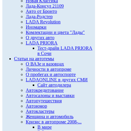
Новая Классика
Лада-Консул 21109
Авто от Бронто
Лада-Родстер
LADA Revolution
Иномарки
Комлектации и цвета "Лады"
О других авто
LADA PRIORA
Тест-драйв LADA PRIORA
в Сочи
Статьи на автотемы
О ВАЗе и вазовцах
Личности в автопроме
О пробегах и автоспорте
LADAONLINE в других СМИ
Сайт автодилера
Автокредитование
Автосалоны и выставки
Автопутешествия
Автоюмор
Автокластеры
Женщина и автомобиль
Кризис в автопроме 2008-...
В мире