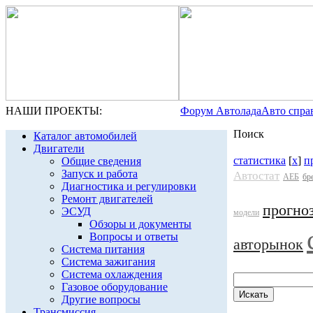
НАШИ ПРОЕКТЫ:
Форум Автолада
Авто спра
Поиск
Каталог автомобилей
Двигатели
статистика
[
x
]
п
Общие сведения
Запуск и работа
Автостат
АЕБ
бр
Диагностика и регулировки
Ремонт двигателей
прогно
ЭСУД
модели
Обзоры и документы
Вопросы и ответы
авторынок
Система питания
Система зажигания
Система охлаждения
Газовое оборудование
Другие вопросы
Трансмиссия