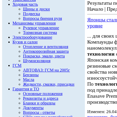
Результаты по
Ходовая часть
Начало | Пред
Шины и диски
Подвеска
Вопросы биения руля
Японцы стал
Механизмы управления
уровне
Рулевое управление
Тормозная система
... для свои
Электрооборудование
Компаунды ф
Кузов и салон
Отопление и вентиляция
наномолекул
Антикоррозийная защита
технологии
Покраска, эмали, цвета
Японская ком
Шумоизоляция
резиновые см
ГСМ
АВТОВАЗ: ГСМ на 2005г
свойства нов
Бензины
износоустой
Масла
По
технолог
Жидкости, смазки, присадки
Гарантия и ТО
под принадл
Основные положения
Enasave Prem
Реквизиты и адреса
производство
Бланки и образцы
Документы
Изменен: 26.04
Вопросы - ответы
тенденции
,
бу