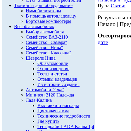
СТО: отзывы потребителей
Тюнинг и доп. оборудование
Путь:
Статьи
Иммобилизаторы
В помощь автовладельцу
Результаты по
Бортовые компьютеры
Начало | Пред
Все об автомобилях
Выбор автомобиля
Отсортирова
Семейство ВАЗ-2110
дате
Семейство "Самара"
Семейство "Нива"
Семейство "Классика"
Шевроле Нива
Об автомобиле
О производстве
Тесты и статьи
Отзывы владельцев
Из истории создания
Автомобили "Ока"
Минивэн 2120 Надежда
Лада-Калина
Выставки и награды
Цветовая гамма
Технические подробности
Где купить
Тест-драйв LADA Kalina 1,4