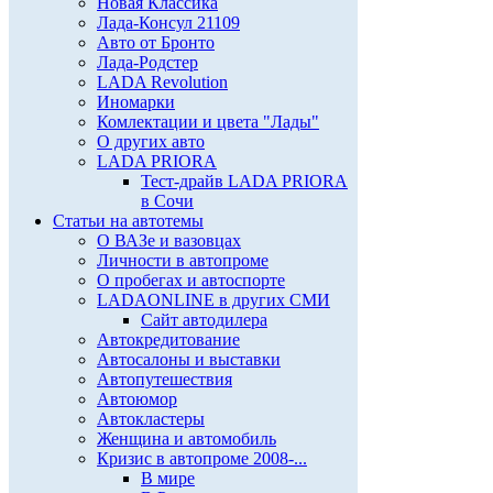
Новая Классика
Лада-Консул 21109
Авто от Бронто
Лада-Родстер
LADA Revolution
Иномарки
Комлектации и цвета "Лады"
О других авто
LADA PRIORA
Тест-драйв LADA PRIORA
в Сочи
Статьи на автотемы
О ВАЗе и вазовцах
Личности в автопроме
О пробегах и автоспорте
LADAONLINE в других СМИ
Сайт автодилера
Автокредитование
Автосалоны и выставки
Автопутешествия
Автоюмор
Автокластеры
Женщина и автомобиль
Кризис в автопроме 2008-...
В мире