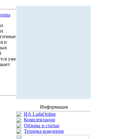
вропы
ии
ых
огичные
я и
вых
й
ится уже
ивает
.
Информация
ИА LadaOnline
Комплектации
Обзоры и статьи
Техника вождения