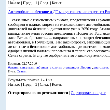
Начало | Пред. |
1
| След. | Конец
Автомобили на
бензин
е и ДТ могут совсем исчезнуть из Е
... связанные с изменением климата, представители Герман
сообщили о планах запрета на использование автомобильн
двигателей на
бензин
е и дизтопливе уже к 2050 году. Анал
радикальные меры готовы предпринять Норвегия, Голланди
даже Великобритания... ... направленных на запрет
бензин
о
автомобилей, в Голландии. Там законопроект, запрещающи
дизельные и
бензин
овые автомобильные
двигатели
, наход
одобрен нижней палатой парламента и теперь его рассматр
Сенат страны. В случае одобрения этого законодательного..
Изменен: 02.07.2016
бензин
,
двигатели
,
гибриды
,
экология
,
тенденции
,
Европа
,
дизтопливо
Путь:
Статьи
Результаты поиска 1 - 1 из 1
Начало | Пред. |
1
| След. | Конец
Отсортировано по релевантности
|
Сортировать по дате