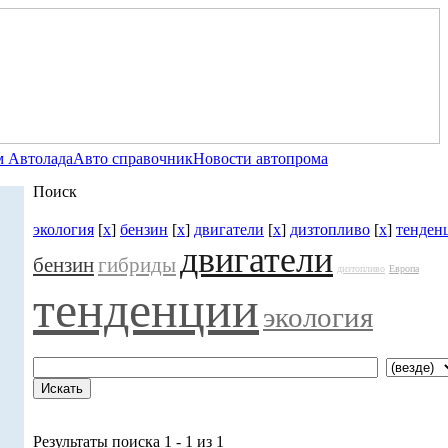
 Автолада
Авто справочник
Новости автопрома
Поиск
экология
[
x
]
бензин
[
x
]
двигатели
[
x
]
дизтопливо
[
x
]
тенден
двигатели
бензин
гибриды
дизтопливо
Европа
тенденции
экология
Результаты поиска 1 - 1 из 1