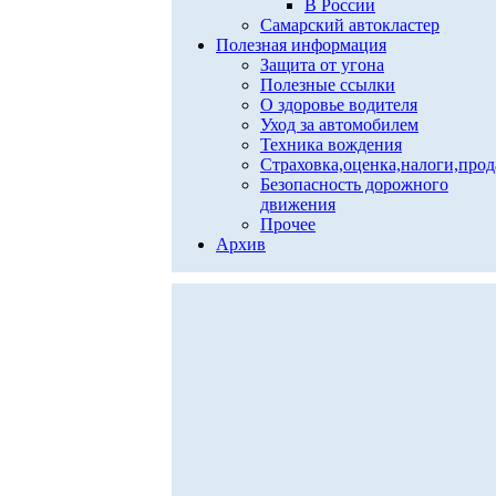
В России
Самарский автокластер
Полезная информация
Защита от угона
Полезные ссылки
О здоровье водителя
Уход за автомобилем
Техника вождения
Страховка,оценка,налоги,про
Безопасность дорожного
движения
Прочее
Архив