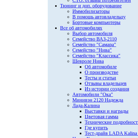
СТО: отзывы потребителей
Тюнинг и доп. оборудование
Иммобилизаторы
В помощь автовладельцу
Бортовые компьютеры
Все об автомобилях
Выбор автомобиля
Семейство ВАЗ-2110
Семейство "Самара"
Семейство "Нива"
Семейство "Классика"
Шевроле Нива
Об автомобиле
О производстве
Тесты и статьи
Отзывы владельцев
Из истории создания
Автомобили "Ока"
Минивэн 2120 Надежда
Лада-Калина
Выставки и награды
Цветовая гамма
Технические подробнос
Где купить
Тест-драйв LADA Kalina 