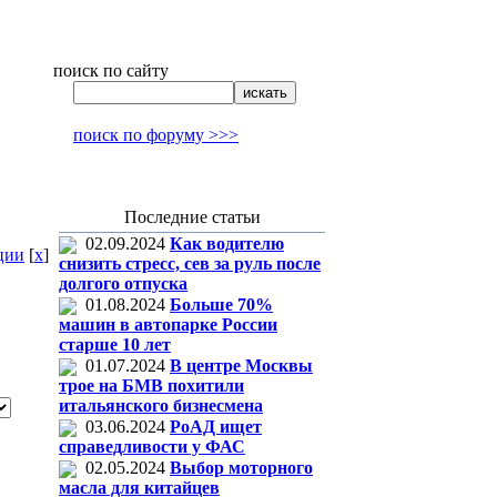
поиск по сайту
поиск по форуму >>>
Последние статьи
02.09.2024
Как водителю
ции
[
x
]
снизить стресс, сев за руль после
долгого отпуска
01.08.2024
Больше 70%
машин в автопарке России
старше 10 лет
01.07.2024
В центре Москвы
трое на БМВ похитили
итальянского бизнесмена
03.06.2024
РоАД ищет
справедливости у ФАС
02.05.2024
Выбор моторного
масла для китайцев