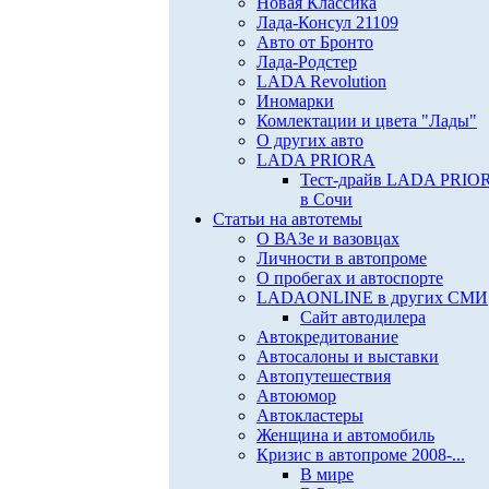
Новая Классика
Лада-Консул 21109
Авто от Бронто
Лада-Родстер
LADA Revolution
Иномарки
Комлектации и цвета "Лады"
О других авто
LADA PRIORA
Тест-драйв LADA PRIO
в Сочи
Статьи на автотемы
О ВАЗе и вазовцах
Личности в автопроме
О пробегах и автоспорте
LADAONLINE в других СМИ
Сайт автодилера
Автокредитование
Автосалоны и выставки
Автопутешествия
Автоюмор
Автокластеры
Женщина и автомобиль
Кризис в автопроме 2008-...
В мире