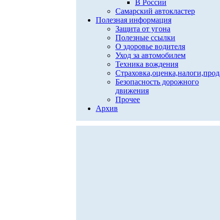
В России
Самарский автокластер
Полезная информация
Защита от угона
Полезные ссылки
О здоровье водителя
Уход за автомобилем
Техника вождения
Страховка,оценка,налоги,про
Безопасность дорожного
движения
Прочее
Архив