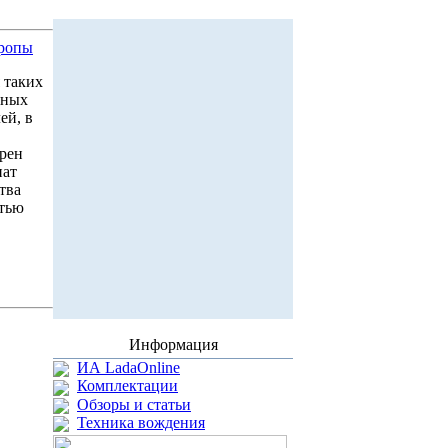
вропы
я таких
ьных
ей, в
брен
нат
тва
стью
Информация
ИА LadaOnline
Комплектации
Обзоры и статьи
Техника вождения