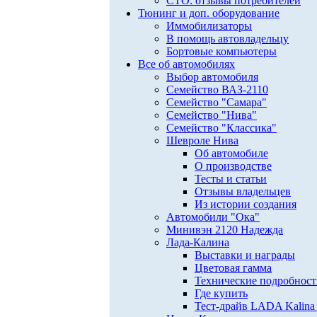
СТО: отзывы потребителей
Тюнинг и доп. оборудование
Иммобилизаторы
В помощь автовладельцу
Бортовые компьютеры
Все об автомобилях
Выбор автомобиля
Семейство ВАЗ-2110
Семейство "Самара"
Семейство "Нива"
Семейство "Классика"
Шевроле Нива
Об автомобиле
О производстве
Тесты и статьи
Отзывы владельцев
Из истории создания
Автомобили "Ока"
Минивэн 2120 Надежда
Лада-Калина
Выставки и награды
Цветовая гамма
Технические подробнос
Где купить
Тест-драйв LADA Kalina 