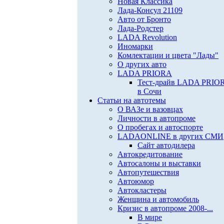
Новая Классика
Лада-Консул 21109
Авто от Бронто
Лада-Родстер
LADA Revolution
Иномарки
Комлектации и цвета "Лады"
О других авто
LADA PRIORA
Тест-драйв LADA PRIO
в Сочи
Статьи на автотемы
О ВАЗе и вазовцах
Личности в автопроме
О пробегах и автоспорте
LADAONLINE в других СМИ
Сайт автодилера
Автокредитование
Автосалоны и выставки
Автопутешествия
Автоюмор
Автокластеры
Женщина и автомобиль
Кризис в автопроме 2008-...
В мире