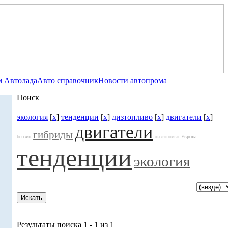
 Автолада
Авто справочник
Новости автопрома
Поиск
экология
[
x
]
тенденции
[
x
]
дизтопливо
[
x
]
двигатели
[
x
]
двигатели
гибриды
бензин
дизтопливо
Европа
тенденции
экология
Результаты поиска 1 - 1 из 1