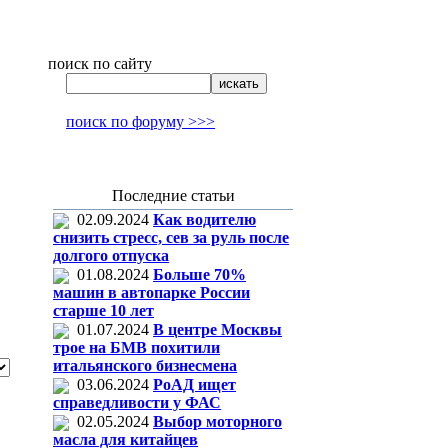
поиск по сайту
поиск по форуму >>>
Последние статьи
02.09.2024
Как водителю
снизить стресс, сев за руль после
долгого отпуска
01.08.2024
Больше 70%
машин в автопарке России
старше 10 лет
01.07.2024
В центре Москвы
трое на БМВ похитили
итальянского бизнесмена
03.06.2024
РоАД ищет
справедливости у ФАС
02.05.2024
Выбор моторного
масла для китайцев