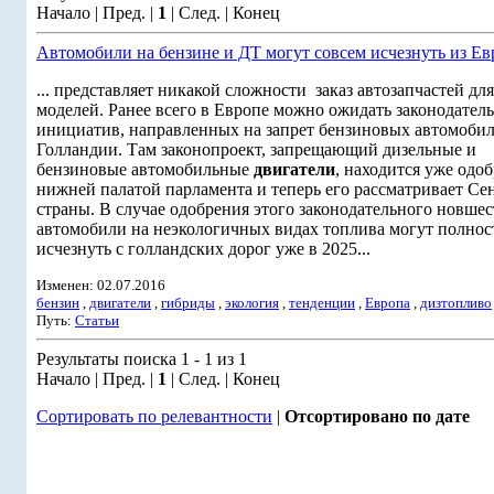
Начало | Пред. |
1
| След. | Конец
Автомобили на бензине и ДТ могут совсем исчезнуть из Е
... представляет никакой сложности заказ автозапчастей дл
моделей. Ранее всего в Европе можно ожидать законодател
инициатив, направленных на запрет бензиновых автомобил
Голландии. Там законопроект, запрещающий дизельные и
бензиновые автомобильные
двигатели
, находится уже одо
нижней палатой парламента и теперь его рассматривает Се
страны. В случае одобрения этого законодательного новшес
автомобили на неэкологичных видах топлива могут полно
исчезнуть с голландских дорог уже в 2025...
Изменен: 02.07.2016
бензин
,
двигатели
,
гибриды
,
экология
,
тенденции
,
Европа
,
дизтопливо
Путь:
Статьи
Результаты поиска 1 - 1 из 1
Начало | Пред. |
1
| След. | Конец
Сортировать по релевантности
|
Отсортировано по дате