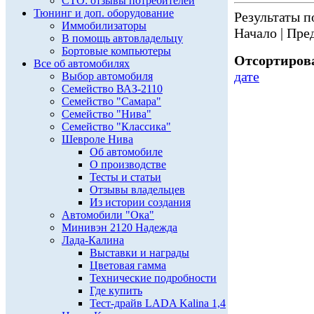
СТО: отзывы потребителей
Тюнинг и доп. оборудование
Результаты по
Иммобилизаторы
Начало | Пред
В помощь автовладельцу
Бортовые компьютеры
Отсортирова
Все об автомобилях
дате
Выбор автомобиля
Семейство ВАЗ-2110
Семейство "Самара"
Семейство "Нива"
Семейство "Классика"
Шевроле Нива
Об автомобиле
О производстве
Тесты и статьи
Отзывы владельцев
Из истории создания
Автомобили "Ока"
Минивэн 2120 Надежда
Лада-Калина
Выставки и награды
Цветовая гамма
Технические подробности
Где купить
Тест-драйв LADA Kalina 1,4