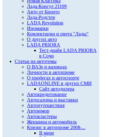
Новая Классика
Лада-Консул 21109
Авто от Бронто
Лада-Родстер
LADA Revolution
Иномарки
Комлектации и цвета "Лады"
О других авто
LADA PRIORA
Тест-драйв LADA PRIORA
в Сочи
Статьи на автотемы
О ВАЗе и вазовцах
Личности в автопроме
О пробегах и автоспорте
LADAONLINE в других СМИ
Сайт автодилера
Автокредитование
Автосалоны и выставки
Автопутешествия
Автоюмор
Автокластеры
Женщина и автомобиль
Кризис в автопроме 2008-...
В мире