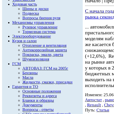
Начало | Пред
Ходовая часть
Шины и диски
С начала год
Подвеска
рынка секон
Вопросы биения руля
Механизмы управления
... автомоби
Рулевое управление
Тормозная система
пристальног
Электрооборудование
моделям наб
Кузов и салон
же касается 
Отопление и вентиляция
снижающемся
Антикоррозийная защита
Покраска, эмали, цвета
(+12,6%), Re
Шумоизоляция
на рынке авт
ГСМ
у которых в 
АВТОВАЗ: ГСМ на 2005г
Бензины
бюджетных м
Масла
выходить на
Жидкости, смазки, присадки
исполнительн
Гарантия и ТО
Основные положения
Изменен: 25.06
Реквизиты и адреса
Автостат
,
рыно
Бланки и образцы
,
Renault
,
Chevr
Документы
Вопросы - ответы
Путь:
Статьи