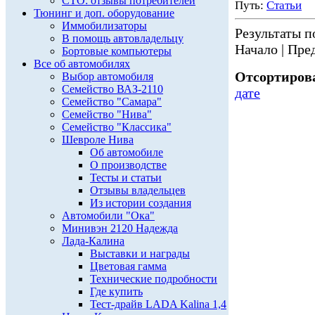
СТО: отзывы потребителей
Путь:
Статьи
Тюнинг и доп. оборудование
Иммобилизаторы
Результаты по
В помощь автовладельцу
Начало | Пред
Бортовые компьютеры
Все об автомобилях
Отсортирова
Выбор автомобиля
Семейство ВАЗ-2110
дате
Семейство "Самара"
Семейство "Нива"
Семейство "Классика"
Шевроле Нива
Об автомобиле
О производстве
Тесты и статьи
Отзывы владельцев
Из истории создания
Автомобили "Ока"
Минивэн 2120 Надежда
Лада-Калина
Выставки и награды
Цветовая гамма
Технические подробности
Где купить
Тест-драйв LADA Kalina 1,4