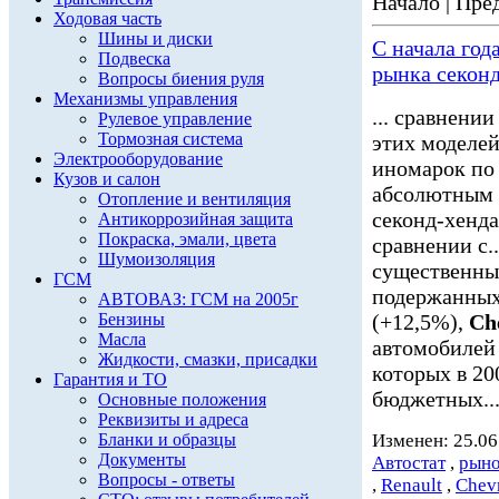
Начало | Пред
Ходовая часть
Шины и диски
С начала год
Подвеска
рынка секон
Вопросы биения руля
Механизмы управления
... сравнени
Рулевое управление
Тормозная система
этих моделей
Электрооборудование
иномарок по
Кузов и салон
абсолютным л
Отопление и вентиляция
секонд-хенда
Антикоррозийная защита
Покраска, эмали, цвета
сравнении с..
Шумоизоляция
существенны
ГСМ
подержанных
АВТОВАЗ: ГСМ на 2005г
Бензины
(+12,5%),
Ch
Масла
автомобилей 
Жидкости, смазки, присадки
которых в 20
Гарантия и ТО
бюджетных..
Основные положения
Реквизиты и адреса
Бланки и образцы
Изменен: 25.06
Документы
Автостат
,
рыно
Вопросы - ответы
,
Renault
,
Chevr