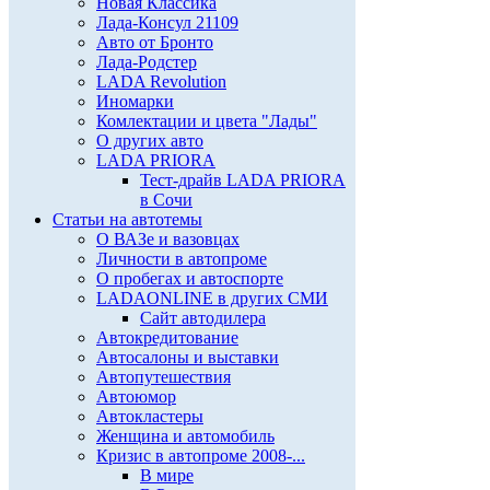
Новая Классика
Лада-Консул 21109
Авто от Бронто
Лада-Родстер
LADA Revolution
Иномарки
Комлектации и цвета "Лады"
О других авто
LADA PRIORA
Тест-драйв LADA PRIORA
в Сочи
Статьи на автотемы
О ВАЗе и вазовцах
Личности в автопроме
О пробегах и автоспорте
LADAONLINE в других СМИ
Сайт автодилера
Автокредитование
Автосалоны и выставки
Автопутешествия
Автоюмор
Автокластеры
Женщина и автомобиль
Кризис в автопроме 2008-...
В мире