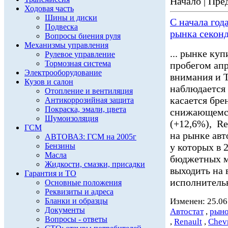
Начало | Пред
Ходовая часть
Шины и диски
С начала год
Подвеска
рынка секон
Вопросы биения руля
Механизмы управления
... рынке ку
Рулевое управление
Тормозная система
пробегом апр
Электрооборудование
внимания и 
Кузов и салон
наблюдается 
Отопление и вентиляция
касается бре
Антикоррозийная защита
Покраска, эмали, цвета
снижающемс
Шумоизоляция
(+12,6%), Re
ГСМ
на рынке авт
АВТОВАЗ: ГСМ на 2005г
Бензины
у которых в 
Масла
бюджетных м
Жидкости, смазки, присадки
выходить на
Гарантия и ТО
исполнительн
Основные положения
Реквизиты и адреса
Бланки и образцы
Изменен: 25.06
Документы
Автостат
,
рыно
Вопросы - ответы
,
Renault
,
Chevr