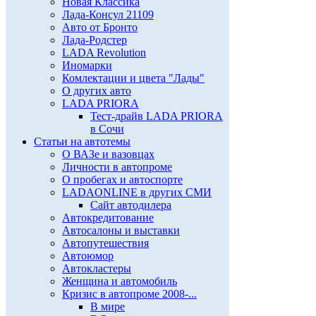
Новая Классика
Лада-Консул 21109
Авто от Бронто
Лада-Родстер
LADA Revolution
Иномарки
Комлектации и цвета "Лады"
О других авто
LADA PRIORA
Тест-драйв LADA PRIORA
в Сочи
Статьи на автотемы
О ВАЗе и вазовцах
Личности в автопроме
О пробегах и автоспорте
LADAONLINE в других СМИ
Сайт автодилера
Автокредитование
Автосалоны и выставки
Автопутешествия
Автоюмор
Автокластеры
Женщина и автомобиль
Кризис в автопроме 2008-...
В мире