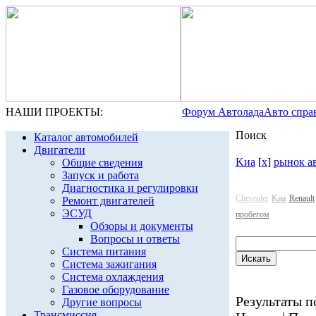
НАШИ ПРОЕКТЫ:
Форум Автолада
Авто спра
Поиск
Каталог автомобилей
Двигатели
Kиа
[
x
]
рынок а
Общие сведения
Запуск и работа
Диагностика и регулировки
Chevrolet
Kиа
Renault
Ремонт двигателей
ЭСУД
пробегом
Обзоры и документы
Вопросы и ответы
Система питания
Система зажигания
Система охлаждения
Газовое оборудование
Результаты по
Другие вопросы
Трансмиссия