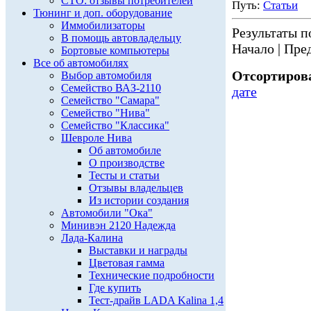
СТО: отзывы потребителей
Путь:
Статьи
Тюнинг и доп. оборудование
Иммобилизаторы
Результаты по
В помощь автовладельцу
Начало | Пред
Бортовые компьютеры
Все об автомобилях
Отсортирова
Выбор автомобиля
Семейство ВАЗ-2110
дате
Семейство "Самара"
Семейство "Нива"
Семейство "Классика"
Шевроле Нива
Об автомобиле
О производстве
Тесты и статьи
Отзывы владельцев
Из истории создания
Автомобили "Ока"
Минивэн 2120 Надежда
Лада-Калина
Выставки и награды
Цветовая гамма
Технические подробности
Где купить
Тест-драйв LADA Kalina 1,4