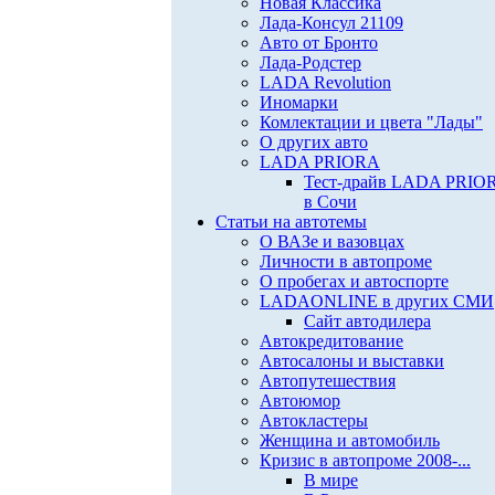
Новая Классика
Лада-Консул 21109
Авто от Бронто
Лада-Родстер
LADA Revolution
Иномарки
Комлектации и цвета "Лады"
О других авто
LADA PRIORA
Тест-драйв LADA PRIO
в Сочи
Статьи на автотемы
О ВАЗе и вазовцах
Личности в автопроме
О пробегах и автоспорте
LADAONLINE в других СМИ
Сайт автодилера
Автокредитование
Автосалоны и выставки
Автопутешествия
Автоюмор
Автокластеры
Женщина и автомобиль
Кризис в автопроме 2008-...
В мире