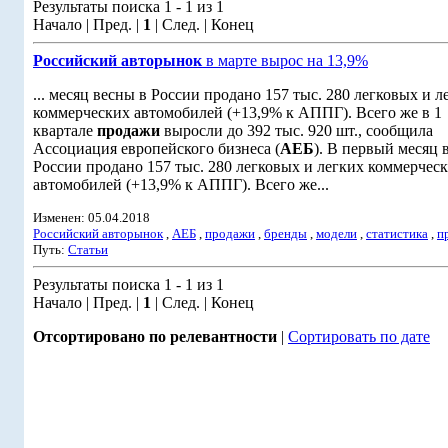
Результаты поиска 1 - 1 из 1
Начало | Пред. |
1
| След. | Конец
Российский авторынок
в марте вырос на 13,9%
... месяц весны в России продано 157 тыс. 280 легковых и л
коммерческих автомобилей (+13,9% к АППГ). Всего же в 1
квартале
продажи
выросли до 392 тыс. 920 шт., сообщила
Ассоциация европейского бизнеса (
АЕБ
). В первый месяц 
России продано 157 тыс. 280 легковых и легких коммерчес
автомобилей (+13,9% к АППГ). Всего же...
Изменен: 05.04.2018
Российский авторынок
,
АЕБ
,
продажи
,
бренды
,
модели
,
статистика
,
п
Путь:
Статьи
Результаты поиска 1 - 1 из 1
Начало | Пред. |
1
| След. | Конец
Отсортировано по релевантности
|
Сортировать по дате