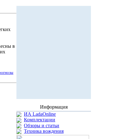
егких
весны в
ких
рогнозы
Информация
ИА LadaOnline
Комплектации
Обзоры и статьи
Техника вождения