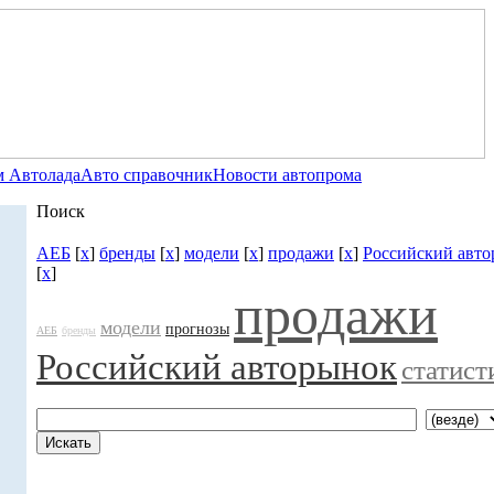
 Автолада
Авто справочник
Новости автопрома
Поиск
АЕБ
[
x
]
бренды
[
x
]
модели
[
x
]
продажи
[
x
]
Российский авт
[
x
]
продажи
модели
прогнозы
АЕБ
бренды
Российский авторынок
статист