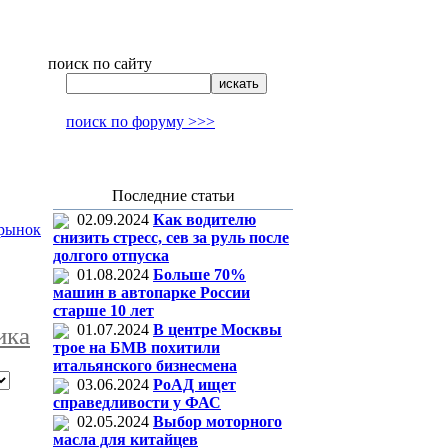
поиск по сайту
поиск по форуму >>>
Последние статьи
02.09.2024
Как водителю
орынок
снизить стресс, сев за руль после
долгого отпуска
01.08.2024
Больше 70%
машин в автопарке России
старше 10 лет
01.07.2024
В центре Москвы
ика
трое на БМВ похитили
итальянского бизнесмена
03.06.2024
РоАД ищет
справедливости у ФАС
02.05.2024
Выбор моторного
масла для китайцев