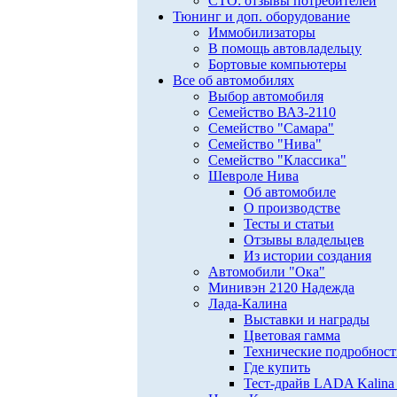
СТО: отзывы потребителей
Тюнинг и доп. оборудование
Иммобилизаторы
В помощь автовладельцу
Бортовые компьютеры
Все об автомобилях
Выбор автомобиля
Семейство ВАЗ-2110
Семейство "Самара"
Семейство "Нива"
Семейство "Классика"
Шевроле Нива
Об автомобиле
О производстве
Тесты и статьи
Отзывы владельцев
Из истории создания
Автомобили "Ока"
Минивэн 2120 Надежда
Лада-Калина
Выставки и награды
Цветовая гамма
Технические подробнос
Где купить
Тест-драйв LADA Kalina 