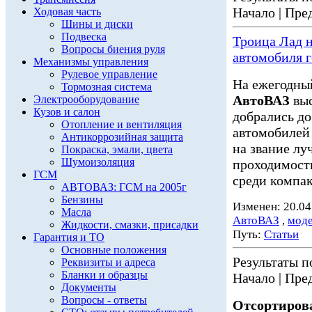
Начало | Пред
Ходовая часть
Шины и диски
Подвеска
Троица Лад н
Вопросы биения руля
автомобиля г
Механизмы управления
Рулевое управление
На ежегодный
Тормозная система
АвтоВАЗ
выс
Электрооборудование
Кузов и салон
добрались до
Отопление и вентиляция
автомобилей 
Антикоррозийная защита
на звание л
Покраска, эмали, цвета
Шумоизоляция
проходимости
ГСМ
среди компак
АВТОВАЗ: ГСМ на 2005г
Бензины
Изменен: 20.04
Масла
АвтоВАЗ
,
мод
Жидкости, смазки, присадки
Путь:
Статьи
Гарантия и ТО
Основные положения
Результаты по
Реквизиты и адреса
Бланки и образцы
Начало | Пред
Документы
Вопросы - ответы
Отсортирова