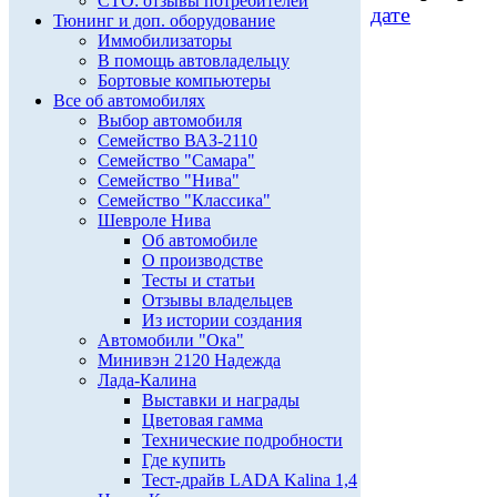
СТО: отзывы потребителей
дате
Тюнинг и доп. оборудование
Иммобилизаторы
В помощь автовладельцу
Бортовые компьютеры
Все об автомобилях
Выбор автомобиля
Семейство ВАЗ-2110
Семейство "Самара"
Семейство "Нива"
Семейство "Классика"
Шевроле Нива
Об автомобиле
О производстве
Тесты и статьи
Отзывы владельцев
Из истории создания
Автомобили "Ока"
Минивэн 2120 Надежда
Лада-Калина
Выставки и награды
Цветовая гамма
Технические подробности
Где купить
Тест-драйв LADA Kalina 1,4