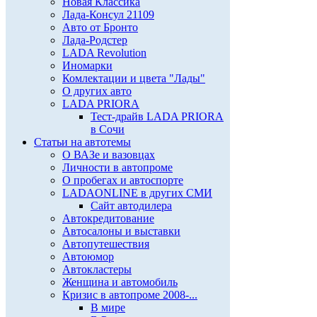
Новая Классика
Лада-Консул 21109
Авто от Бронто
Лада-Родстер
LADA Revolution
Иномарки
Комлектации и цвета "Лады"
О других авто
LADA PRIORA
Тест-драйв LADA PRIORA
в Сочи
Статьи на автотемы
О ВАЗе и вазовцах
Личности в автопроме
О пробегах и автоспорте
LADAONLINE в других СМИ
Сайт автодилера
Автокредитование
Автосалоны и выставки
Автопутешествия
Автоюмор
Автокластеры
Женщина и автомобиль
Кризис в автопроме 2008-...
В мире