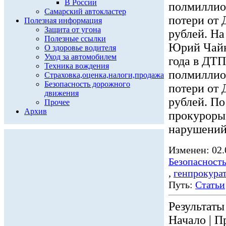
В России
полмиллио
Самарский автокластер
потери от
Полезная информация
Защита от угона
рублей. На
Полезные ссылки
Юрий Чайка
О здоровье водителя
Уход за автомобилем
года в ДТП
Техника вождения
полмиллио
Страховка,оценка,налоги,продажа
Безопасность дорожного
потери от
движения
рублей. По
Прочее
Архив
прокуроры 
нарушений 
Изменен: 02.
Безопасност
,
генпрокура
Путь:
Статьи
Результаты 
Начало | П