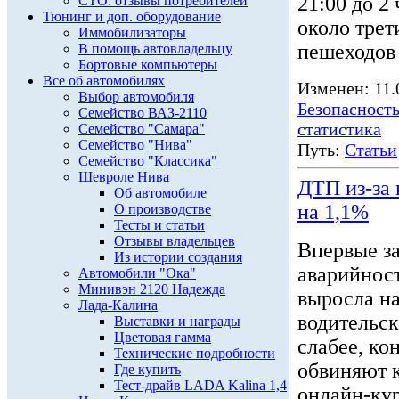
21:00 до 2
СТО: отзывы потребителей
Тюнинг и доп. оборудование
около трет
Иммобилизаторы
пешеходо
В помощь автовладельцу
Бортовые компьютеры
Все об автомобилях
Изменен: 11.
Выбор автомобиля
Безопасност
Семейство ВАЗ-2110
статистика
Семейство "Самара"
Семейство "Нива"
Путь:
Статьи
Семейство "Классика"
Шевроле Нива
ДТП из-за 
Об автомобиле
на 1,1%
О производстве
Тесты и статьи
Отзывы владельцев
Впервые за 
Из истории создания
аварийнос
Автомобили "Ока"
Минивэн 2120 Надежда
выросла на
Лада-Калина
водительск
Выставки и награды
Цветовая гамма
слабее, к
Технические подробности
обвиняют 
Где купить
Тест-драйв LADA Kalina 1,4
онлайн-кур