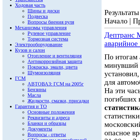
Ходовая часть
Шины и диски
Результаты 
Подвеска
Начало | П
Вопросы биения руля
Механизмы управления
Рулевое управление
Дептранс 
Тормозная система
аварийное 
Электрооборудование
Кузов и салон
По итогам 
Отопление и вентиляция
Антикоррозийная защита
минувший 
Покраска, эмали, цвета
установил,
Шумоизоляция
ГСМ
для автомо
АВТОВАЗ: ГСМ на 2005г
На эти час
Бензины
Масла
погибших 
Жидкости, смазки, присадки
статистик
Гарантия и ТО
Основные положения
статистики
Реквизиты и адреса
московский
Бланки и образцы
Документы
опасное вр
Вопросы - ответы