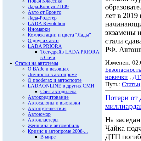
Новая Классика
образовате
Лада-Консул 21109
Авто от Бронто
лет в 2019 
Лада-Родстер
начинающих
LADA Revolution
Иномарки
экзамены н
Комлектации и цвета "Лады"
стали сдав
О других авто
LADA PRIORA
РФ. Автош
Тест-драйв LADA PRIORA
в Сочи
Изменен: 02.
Статьи на автотемы
О ВАЗе и вазовцах
Безопасност
Личности в автопроме
новички
,
ДТ
О пробегах и автоспорте
Путь:
Статьи
LADAONLINE в других СМИ
Сайт автодилера
Потери от
Автокредитование
Автосалоны и выставки
миллиардам
Автопутешествия
Автоюмор
На заседа
Автокластеры
Женщина и автомобиль
Чайка подч
Кризис в автопроме 2008-...
ДТП погибл
В мире