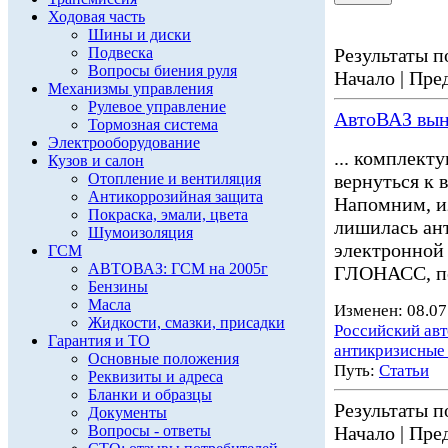
Ходовая часть
Шины и диски
Подвеска
Результаты по
Вопросы биения руля
Начало | Пред
Механизмы управления
Рулевое управление
АвтоВАЗ вын
Тормозная система
Электрооборудование
... комплект
Кузов и салон
Отопление и вентиляция
вернуться к 
Антикоррозийная защита
Напомним, и
Покраска, эмали, цвета
лишилась ан
Шумоизоляция
электронной
ГСМ
АВТОВАЗ: ГСМ на 2005г
ГЛОНАСС, по
Бензины
Масла
Изменен: 08.07
Жидкости, смазки, присадки
Российский ав
Гарантия и ТО
антикризисные
Основные положения
Путь:
Статьи
Реквизиты и адреса
Бланки и образцы
Результаты по
Документы
Вопросы - ответы
Начало | Пред