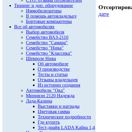
СТО: отзывы потребителей
Тюнинг и доп. оборудование
Отсортирова
Иммобилизаторы
дате
В помощь автовладельцу
Бортовые компьютеры
Все об автомобилях
Выбор автомобиля
Семейство ВАЗ-2110
Семейство "Самара"
Семейство "Нива"
Семейство "Классика"
Шевроле Нива
Об автомобиле
О производстве
Тесты и статьи
Отзывы владельцев
Из истории создания
Автомобили "Ока"
Минивэн 2120 Надежда
Лада-Калина
Выставки и награды
Цветовая гамма
Технические подробности
Где купить
Тест-драйв LADA Kalina 1,4