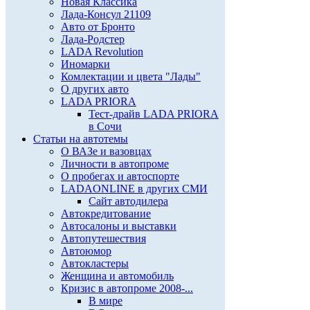
Новая Классика
Лада-Консул 21109
Авто от Бронто
Лада-Родстер
LADA Revolution
Иномарки
Комлектации и цвета "Лады"
О других авто
LADA PRIORA
Тест-драйв LADA PRIORA
в Сочи
Статьи на автотемы
О ВАЗе и вазовцах
Личности в автопроме
О пробегах и автоспорте
LADAONLINE в других СМИ
Сайт автодилера
Автокредитование
Автосалоны и выставки
Автопутешествия
Автоюмор
Автокластеры
Женщина и автомобиль
Кризис в автопроме 2008-...
В мире