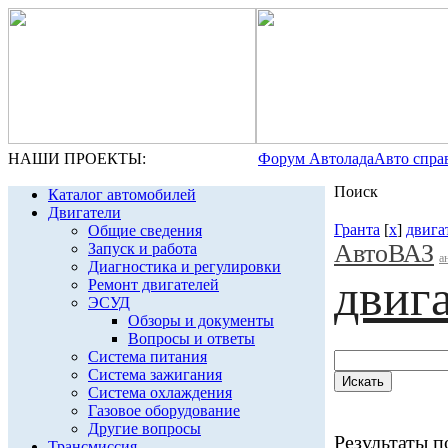
НАШИ ПРОЕКТЫ:
Форум Автолада
Авто спра
Поиск
Каталог автомобилей
Двигатели
Гранта
[
x
]
двига
Общие сведения
АвтоВАЗ
Запуск и работа
а
Диагностика и регулировки
двиг
Ремонт двигателей
ЭСУД
Обзоры и документы
Вопросы и ответы
Система питания
Система зажигания
Система охлаждения
Газовое оборудование
Другие вопросы
Результаты по
Трансмиссия