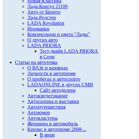
Новая Классика
Лада-Консул 21109
Авто от Бронто
Лада-Родстер
LADA Revolution
Иномарки
Комлектации и цвета "Лады"
О других авто
LADA PRIORA
Тест-драйв LADA PRIORA
в Сочи
Статьи на автотемы
О ВАЗе и вазовцах
Личности в автопроме
О пробегах и автоспорте
LADAONLINE в других СМИ
Сайт автодилера
Автокредитование
Автосалоны и выставки
Автопутешествия
Автоюмор
Автокластеры
Женщина и автомобиль
Кризис в автопроме 2008-...
В мире