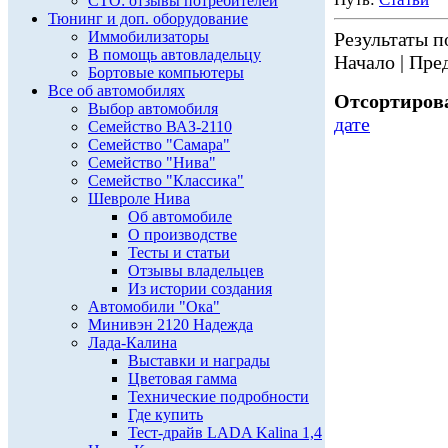
СТО: отзывы потребителей
Тюнинг и доп. оборудование
Иммобилизаторы
Результаты по
В помощь автовладельцу
Начало | Пред
Бортовые компьютеры
Все об автомобилях
Отсортирова
Выбор автомобиля
дате
Семейство ВАЗ-2110
Семейство "Самара"
Семейство "Нива"
Семейство "Классика"
Шевроле Нива
Об автомобиле
О производстве
Тесты и статьи
Отзывы владельцев
Из истории создания
Автомобили "Ока"
Минивэн 2120 Надежда
Лада-Калина
Выставки и награды
Цветовая гамма
Технические подробности
Где купить
Тест-драйв LADA Kalina 1,4