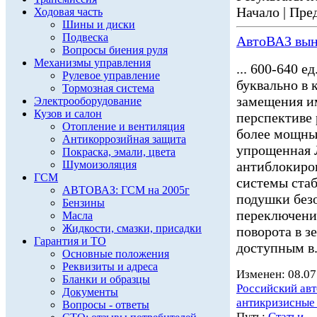
Начало | Пред
Ходовая часть
Шины и диски
Подвеска
АвтоВАЗ вын
Вопросы биения руля
Механизмы управления
... 600-640 
Рулевое управление
буквально в 
Тормозная система
замещения и
Электрооборудование
Кузов и салон
перспективе 
Отопление и вентиляция
более мощны
Антикоррозийная защита
упрощенная
Покраска, эмали, цвета
Шумоизоляция
антиблокиро
ГСМ
системы ста
АВТОВАЗ: ГСМ на 2005г
подушки безо
Бензины
переключения
Масла
Жидкости, смазки, присадки
поворота в з
Гарантия и ТО
доступным в.
Основные положения
Реквизиты и адреса
Изменен: 08.07
Бланки и образцы
Российский ав
Документы
антикризисные
Вопросы - ответы
Путь:
Статьи