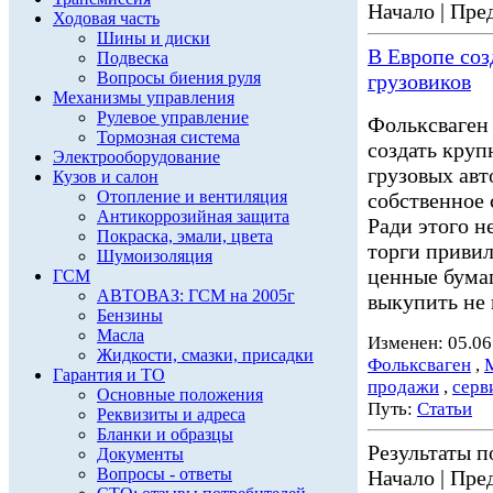
Начало | Пред
Ходовая часть
Шины и диски
В Европе со
Подвеска
Вопросы биения руля
грузовиков
Механизмы управления
Рулевое управление
Фольксваген 
Тормозная система
создать кру
Электрооборудование
грузовых ав
Кузов и салон
Отопление и вентиляция
собственное 
Антикоррозийная защита
Ради этого н
Покраска, эмали, цвета
торги привил
Шумоизоляция
ценные бумаг
ГСМ
АВТОВАЗ: ГСМ на 2005г
выкупить не
Бензины
Масла
Изменен: 05.06
Жидкости, смазки, присадки
Фольксваген
,
Гарантия и ТО
продажи
,
серв
Основные положения
Путь:
Статьи
Реквизиты и адреса
Бланки и образцы
Результаты по
Документы
Вопросы - ответы
Начало | Пред