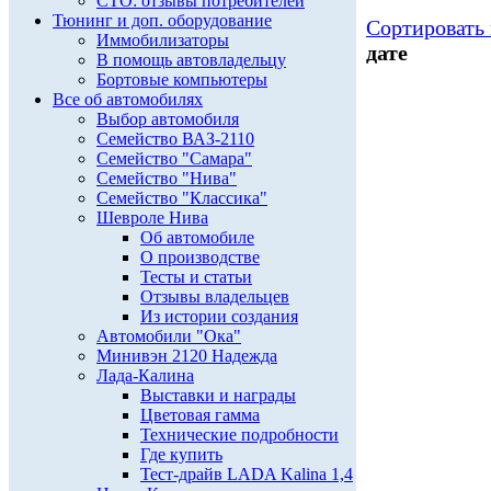
СТО: отзывы потребителей
Тюнинг и доп. оборудование
Сортировать 
Иммобилизаторы
дате
В помощь автовладельцу
Бортовые компьютеры
Все об автомобилях
Выбор автомобиля
Семейство ВАЗ-2110
Семейство "Самара"
Семейство "Нива"
Семейство "Классика"
Шевроле Нива
Об автомобиле
О производстве
Тесты и статьи
Отзывы владельцев
Из истории создания
Автомобили "Ока"
Минивэн 2120 Надежда
Лада-Калина
Выставки и награды
Цветовая гамма
Технические подробности
Где купить
Тест-драйв LADA Kalina 1,4