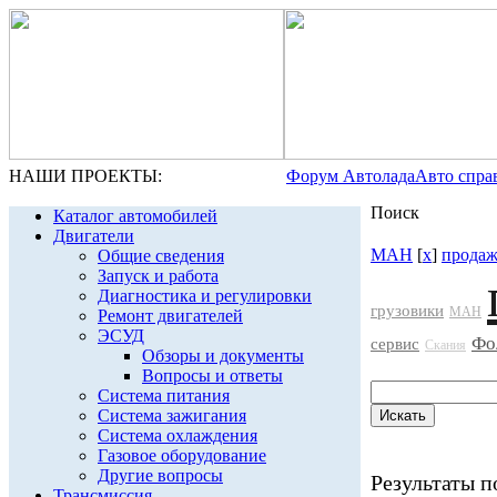
НАШИ ПРОЕКТЫ:
Форум Автолада
Авто спра
Поиск
Каталог автомобилей
Двигатели
МАН
[
x
]
прода
Общие сведения
Запуск и работа
Диагностика и регулировки
грузовики
МАН
Ремонт двигателей
ЭСУД
Фо
сервис
Скания
Обзоры и документы
Вопросы и ответы
Система питания
Система зажигания
Система охлаждения
Газовое оборудование
Другие вопросы
Результаты по
Трансмиссия