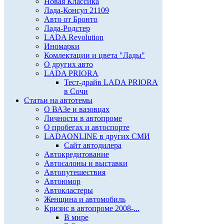
Новая Классика
Лада-Консул 21109
Авто от Бронто
Лада-Родстер
LADA Revolution
Иномарки
Комлектации и цвета "Лады"
О других авто
LADA PRIORA
Тест-драйв LADA PRIORA
в Сочи
Статьи на автотемы
О ВАЗе и вазовцах
Личности в автопроме
О пробегах и автоспорте
LADAONLINE в других СМИ
Сайт автодилера
Автокредитование
Автосалоны и выставки
Автопутешествия
Автоюмор
Автокластеры
Женщина и автомобиль
Кризис в автопроме 2008-...
В мире