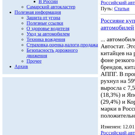
В России
Российский ав
Самарский автокластер
Путь:
Статьи
Полезная информация
Защита от угона
Россияне ку
Полезные ссылки
автомобилей
О здоровье водителя
Уход за автомобилем
... автомоби
Техника вождения
Страховка,оценка,налоги,продажа
Автостат. Эт
Безопасность дорожного
китайцев на
движения
фоне резкого
Прочее
брендов, кит
Архив
АППГ. В про
рухнул на 59
выросла с 7,
(18,3%) и Яп
(29,4%) и Ко
марки в Рос
положительн
Изменен: 12.01
Российский ав