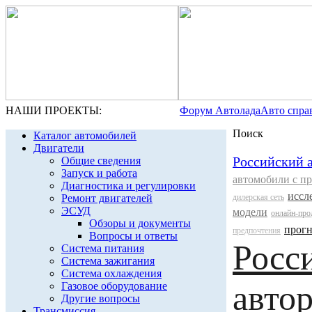
НАШИ ПРОЕКТЫ:
Форум Автолада
Авто спра
Поиск
Каталог автомобилей
Двигатели
Российский 
Общие сведения
Запуск и работа
автомобили с п
Диагностика и регулировки
иссл
Ремонт двигателей
дилерская сеть
ЭСУД
модели
онлайн-про
Обзоры и документы
прог
предпочтения
Вопросы и ответы
Росс
Система питания
Система зажигания
Система охлаждения
авто
Газовое оборудование
Другие вопросы
Трансмиссия