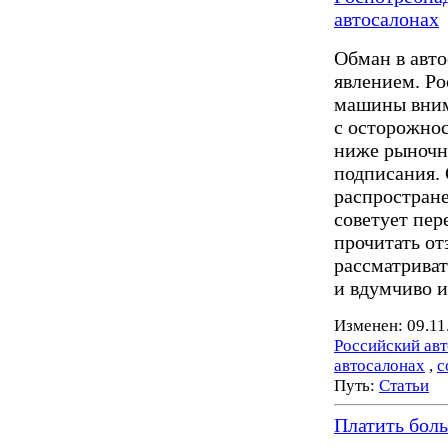
автосалонах
Обман в авт
явлением. Ро
машины вним
с осторожно
ниже рыночно
подписания. 
распростран
советует пе
прочитать от
рассматрива
и вдумчиво и
Изменен: 09.11
Российский ав
автосалонах
,
с
Путь:
Статьи
Платить боль