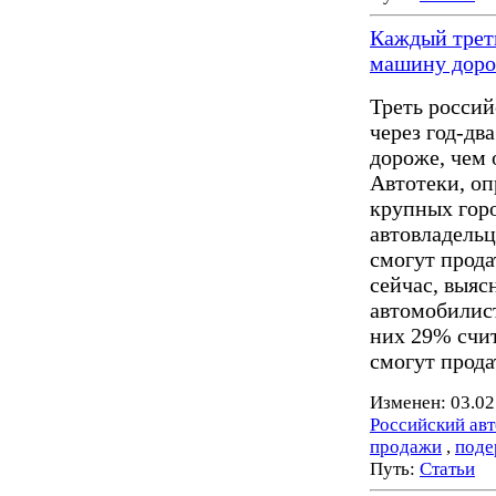
Каждый трети
машину доро
Треть россий
через год-дв
дороже, чем 
Автотеки, оп
крупных горо
автовладельц
смогут прода
сейчас, выяс
автомобилист
них 29% счит
смогут прода
Изменен: 03.02
Российский ав
продажи
,
поде
Путь:
Статьи