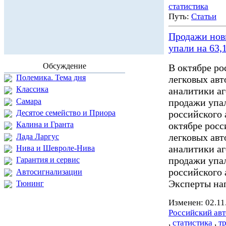
статистика
Путь:
Статьи
Продажи нов
упали на 63,
Обсуждение
В октябре ро
Полемика. Тема дня
легковых авт
Классика
аналитики аг
Самара
продажи упал
Десятое семейство и Приора
российского 
октябре росс
Калина и Гранта
легковых авт
Лада Ларгус
аналитики аг
Нива и Шевроле-Нива
продажи упал
Гарантия и сервис
российского 
Автосигнализации
Эксперты н
Тюнинг
Изменен: 02.11
Российский ав
,
статистика
,
т