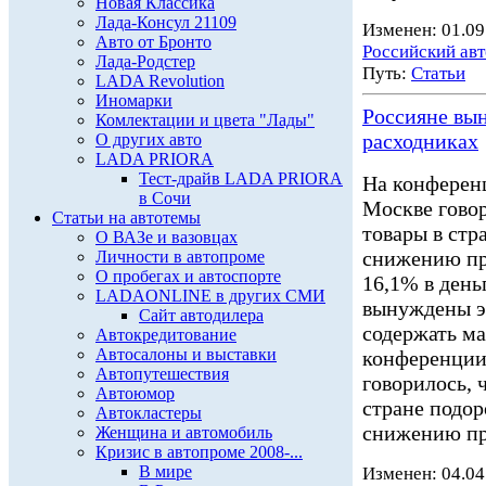
Новая Классика
Лада-Консул 21109
Изменен: 01.09
Авто от Бронто
Российский ав
Лада-Родстер
Путь:
Статьи
LADA Revolution
Иномарки
Россияне вы
Комлектации и цвета "Лады"
расходниках
О других авто
LADA PRIORA
Тест-драйв LADA PRIORA
На конферен
в Сочи
Москве говор
Статьи на автотемы
товары в стр
О ВАЗе и вазовцах
снижению про
Личности в автопроме
О пробегах и автоспорте
16,1% в день
LADAONLINE в других СМИ
вынуждены э
Сайт автодилера
содержать ма
Автокредитование
Автосалоны и выставки
конференции
Автопутешествия
говорилось, 
Автоюмор
стране подор
Автокластеры
снижению пр
Женщина и автомобиль
Кризис в автопроме 2008-...
В мире
Изменен: 04.04