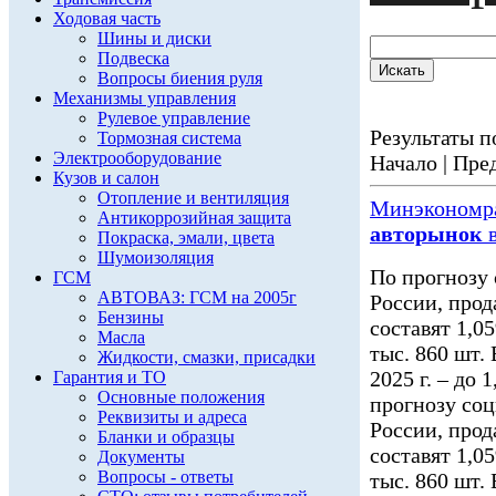
Ходовая часть
Шины и диски
Подвеска
Вопросы биения руля
Механизмы управления
Рулевое управление
Результаты по
Тормозная система
Электрооборудование
Начало | Пред
Кузов и салон
Отопление и вентиляция
Минэкономра
Антикоррозийная защита
авторынок
в
Покраска, эмали, цвета
Шумоизоляция
По прогнозу
ГСМ
АВТОВАЗ: ГСМ на 2005г
России, прод
Бензины
составят 1,0
Масла
тыс. 860 шт. 
Жидкости, смазки, присадки
2025 г. – до 
Гарантия и ТО
Основные положения
прогнозу соц
Реквизиты и адреса
России, прод
Бланки и образцы
составят 1,0
Документы
Вопросы - ответы
тыс. 860 шт. 