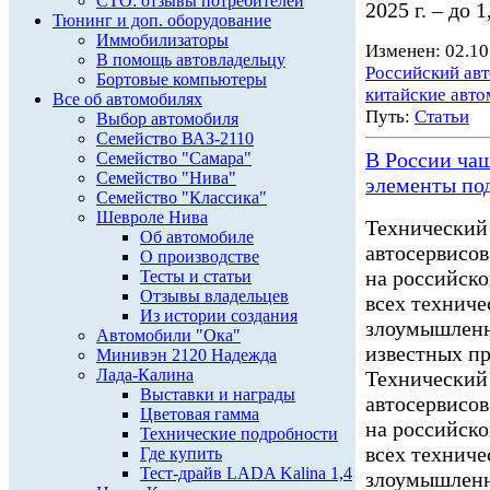
СТО: отзывы потребителей
2025 г. – до 
Тюнинг и доп. оборудование
Иммобилизаторы
Изменен: 02.10
В помощь автовладельцу
Российский ав
Бортовые компьютеры
китайские авт
Все об автомобилях
Путь:
Статьи
Выбор автомобиля
Семейство ВАЗ-2110
В России ча
Семейство "Самара"
Семейство "Нива"
элементы по
Семейство "Классика"
Шевроле Нива
Технический
Об автомобиле
автосервисов
О производстве
на российско
Тесты и статьи
Отзывы владельцев
всех техниче
Из истории создания
злоумышленн
Автомобили "Ока"
известных п
Минивэн 2120 Надежда
Лада-Калина
Технический
Выставки и награды
автосервисов
Цветовая гамма
на российско
Технические подробности
всех техниче
Где купить
Тест-драйв LADA Kalina 1,4
злоумышлен