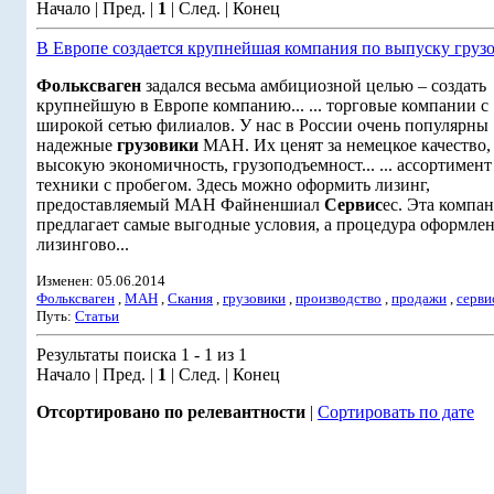
Начало | Пред. |
1
| След. | Конец
В Европе создается крупнейшая компания по выпуску груз
Фольксваген
задался весьма амбициозной целью – создать
крупнейшую в Европе компанию... ... торговые компании с
широкой сетью филиалов. У нас в России очень популярны
надежные
грузовики
МАН. Их ценят за немецкое качество,
высокую экономичность, грузоподъемност... ... ассортимент
техники с пробегом. Здесь можно оформить лизинг,
предоставляемый МАН Файненшиал
Сервис
ес. Эта компа
предлагает самые выгодные условия, а процедура оформле
лизингово...
Изменен: 05.06.2014
Фольксваген
,
МАН
,
Скания
,
грузовики
,
производство
,
продажи
,
серви
Путь:
Статьи
Результаты поиска 1 - 1 из 1
Начало | Пред. |
1
| След. | Конец
Отсортировано по релевантности
|
Сортировать по дате