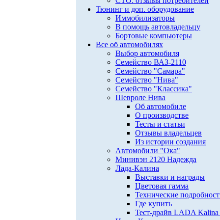
СТО: отзывы потребителей
Тюнинг и доп. оборудование
Иммобилизаторы
В помощь автовладельцу
Бортовые компьютеры
Все об автомобилях
Выбор автомобиля
Семейство ВАЗ-2110
Семейство "Самара"
Семейство "Нива"
Семейство "Классика"
Шевроле Нива
Об автомобиле
О производстве
Тесты и статьи
Отзывы владельцев
Из истории создания
Автомобили "Ока"
Минивэн 2120 Надежда
Лада-Калина
Выставки и награды
Цветовая гамма
Технические подробнос
Где купить
Тест-драйв LADA Kalina 