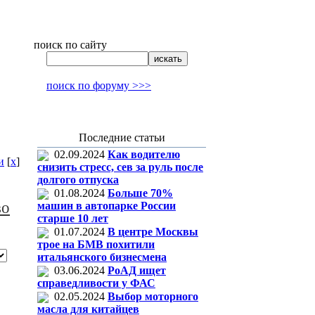
поиск по сайту
поиск по форуму >>>
Последние статьи
02.09.2024
Как водителю
и
[
x
]
снизить стресс, сев за руль после
долгого отпуска
01.08.2024
Больше 70%
во
машин в автопарке России
старше 10 лет
01.07.2024
В центре Москвы
трое на БМВ похитили
итальянского бизнесмена
03.06.2024
РоАД ищет
справедливости у ФАС
02.05.2024
Выбор моторного
масла для китайцев