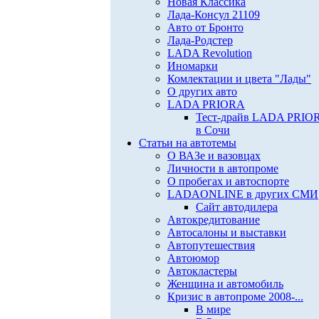
Новая Классика
Лада-Консул 21109
Авто от Бронто
Лада-Родстер
LADA Revolution
Иномарки
Комлектации и цвета "Лады"
О других авто
LADA PRIORA
Тест-драйв LADA PRIO
в Сочи
Статьи на автотемы
О ВАЗе и вазовцах
Личности в автопроме
О пробегах и автоспорте
LADAONLINE в других СМИ
Сайт автодилера
Автокредитование
Автосалоны и выставки
Автопутешествия
Автоюмор
Автокластеры
Женщина и автомобиль
Кризис в автопроме 2008-...
В мире