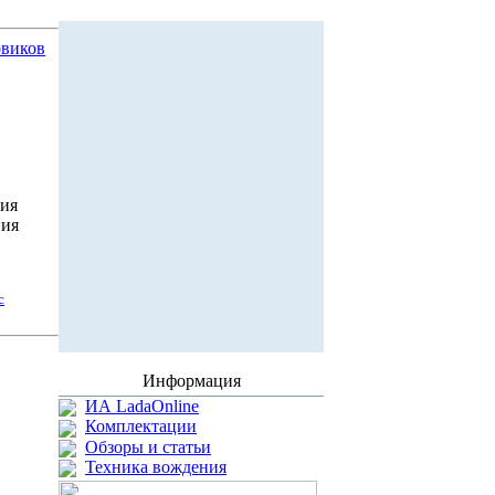
овиков
ния
ния
с
Информация
ИА LadaOnline
Комплектации
Обзоры и статьи
Техника вождения