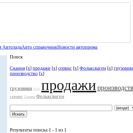
 Автолада
Авто справочник
Новости автопрома
Поиск
Скания
[
x
]
продажи
[
x
]
сервис
[
x
]
Фольксваген
[
x
]
грузовик
производство
[
x
]
продажи
производст
грузовики
МАН
Фольксваген
сервис
Скания
Результаты поиска 1 - 1 из 1