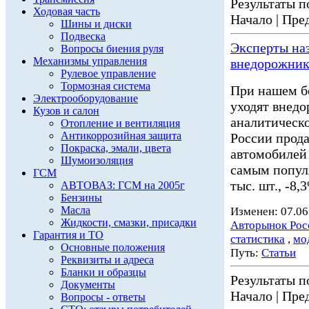
Результаты по
Ходовая часть
Начало | Пред
Шины и диски
Подвеска
Эксперты на
Вопросы биения руля
Механизмы управления
внедорожник
Рулевое управление
Тормозная система
При нашем б
Электрооборудование
уходят внед
Кузов и салон
аналитическо
Отопление и вентиляция
Антикоррозийная защита
России прода
Покраска, эмали, цвета
автомобилей
Шумоизоляция
самым популя
ГСМ
тыс. шт., -8
АВТОВАЗ: ГСМ на 2005г
Бензины
Масла
Изменен: 07.06
Жидкости, смазки, присадки
Авторынок Рос
Гарантия и ТО
статистика
,
мо
Основные положения
Путь:
Статьи
Реквизиты и адреса
Бланки и образцы
Результаты по
Документы
Начало | Пред
Вопросы - ответы