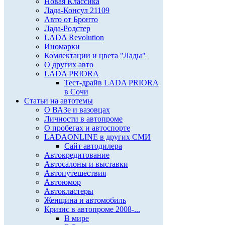
Новая Классика
Лада-Консул 21109
Авто от Бронто
Лада-Родстер
LADA Revolution
Иномарки
Комлектации и цвета "Лады"
О других авто
LADA PRIORA
Тест-драйв LADA PRIORA
в Сочи
Статьи на автотемы
О ВАЗе и вазовцах
Личности в автопроме
О пробегах и автоспорте
LADAONLINE в других СМИ
Сайт автодилера
Автокредитование
Автосалоны и выставки
Автопутешествия
Автоюмор
Автокластеры
Женщина и автомобиль
Кризис в автопроме 2008-...
В мире