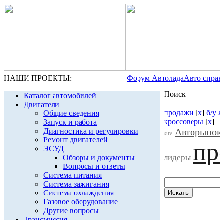
НАШИ ПРОЕКТЫ:
Форум Автолада
Авто спра
Поиск
Каталог автомобилей
Двигатели
продажи
[
x
]
б/у
Общие сведения
кроссоверы
[
x
]
Запуск и работа
Авторынок
Диагностика и регулировки
suv
Ремонт двигателей
пр
ЭСУД
лидеры
Обзоры и документы
Вопросы и ответы
Система питания
Система зажигания
Система охлаждения
Газовое оборудование
Другие вопросы
Трансмиссия