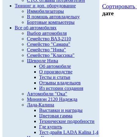
СТО: отзывы потребителей
Сортировать 
Тюнинг и доп. оборудование
Иммобилизаторы
дате
В помощь автовладельцу
Бортовые компьютеры
Все об автомобилях
Выбор автомобиля
Семейство ВАЗ-2110
Семейство "Самара"
Семейство "Нива"
Семейство "Классика"
Шевроле Нива
Об автомобиле
О производстве
Тесты и статьи
Отзывы владельцев
Из истории создания
Автомобили "Ока"
Минивэн 2120 Надежда
Лада-Калина
Выставки и награды
Цветовая гамма
Технические подробности
Где купить
Тест-драйв LADA Kalina 1,4