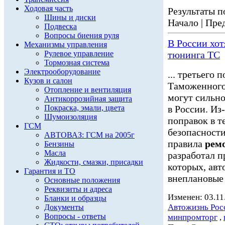
Ходовая часть
Результаты по
Шины и диски
Начало | Пред
Подвеска
Вопросы биения руля
В России хот
Механизмы управления
Рулевое управление
тюнинга ТС
Тормозная система
Электрооборудование
... третьего 
Кузов и салон
Таможенного
Отопление и вентиляция
могут сильн
Антикоррозийная защита
Покраска, эмали, цвета
в России. Из-
Шумоизоляция
поправок в т
ГСМ
безопасности
АВТОВАЗ: ГСМ на 2005г
правила
рем
Бензины
Масла
разработал п
Жидкости, смазки, присадки
которых, ав
Гарантия и ТО
внеплановые 
Основные положения
Реквизиты и адреса
Изменен: 03.11
Бланки и образцы
Автожизнь Рос
Документы
Вопросы - ответы
минпромторг
,