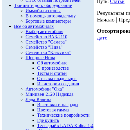
СТО: отзывы потребителей
Путь:
Статьи
Тюнинг и доп. оборудование
Иммобилизаторы
Результаты по
В помощь автовладельцу
Начало | Пред
Бортовые компьютеры
Все об автомобилях
Отсортирова
Выбор автомобиля
Семейство ВАЗ-2110
дате
Семейство "Самара"
Семейство "Нива"
Семейство "Классика"
Шевроле Нива
Об автомобиле
О производстве
Тесты и статьи
Отзывы владельцев
Из истории создания
Автомобили "Ока"
Минивэн 2120 Надежда
Лада-Калина
Выставки и награды
Цветовая гамма
Технические подробности
Где купить
Тест-драйв LADA Kalina 1,4