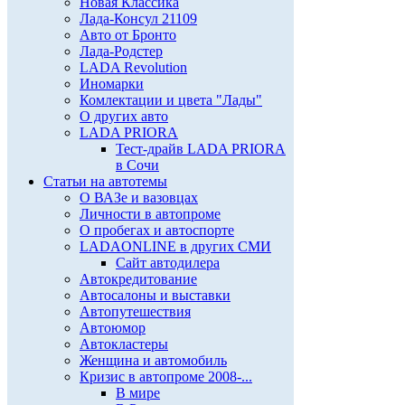
Новая Классика
Лада-Консул 21109
Авто от Бронто
Лада-Родстер
LADA Revolution
Иномарки
Комлектации и цвета "Лады"
О других авто
LADA PRIORA
Тест-драйв LADA PRIORA
в Сочи
Статьи на автотемы
О ВАЗе и вазовцах
Личности в автопроме
О пробегах и автоспорте
LADAONLINE в других СМИ
Сайт автодилера
Автокредитование
Автосалоны и выставки
Автопутешествия
Автоюмор
Автокластеры
Женщина и автомобиль
Кризис в автопроме 2008-...
В мире