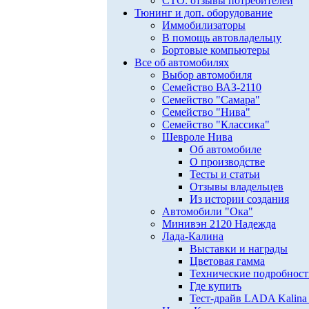
СТО: отзывы потребителей
Тюнинг и доп. оборудование
Иммобилизаторы
В помощь автовладельцу
Бортовые компьютеры
Все об автомобилях
Выбор автомобиля
Семейство ВАЗ-2110
Семейство "Самара"
Семейство "Нива"
Семейство "Классика"
Шевроле Нива
Об автомобиле
О производстве
Тесты и статьи
Отзывы владельцев
Из истории создания
Автомобили "Ока"
Минивэн 2120 Надежда
Лада-Калина
Выставки и награды
Цветовая гамма
Технические подробнос
Где купить
Тест-драйв LADA Kalina 