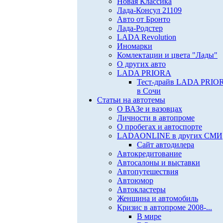
Новая Классика
Лада-Консул 21109
Авто от Бронто
Лада-Родстер
LADA Revolution
Иномарки
Комлектации и цвета "Лады"
О других авто
LADA PRIORA
Тест-драйв LADA PRIO
в Сочи
Статьи на автотемы
О ВАЗе и вазовцах
Личности в автопроме
О пробегах и автоспорте
LADAONLINE в других СМИ
Сайт автодилера
Автокредитование
Автосалоны и выставки
Автопутешествия
Автоюмор
Автокластеры
Женщина и автомобиль
Кризис в автопроме 2008-...
В мире