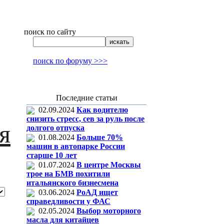
поиск по сайту
поиск по форуму >>>
Последние статьи
02.09.2024
Как водителю
снизить стресс, сев за руль после
я
долгого отпуска
01.08.2024
Больше 70%
машин в автопарке России
старше 10 лет
01.07.2024
В центре Москвы
трое на БМВ похитили
итальянского бизнесмена
03.06.2024
РоАД ищет
справедливости у ФАС
02.05.2024
Выбор моторного
масла для китайцев