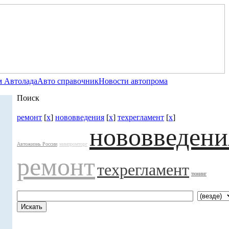
 Автолада
Авто справочник
Новости автопрома
Поиск
ремонт
[
x
]
нововведения
[
x
]
техрегламент
[
x
]
нововведени
Автожизнь России
минпромторг
ремонт
техрегламент
тюнинг