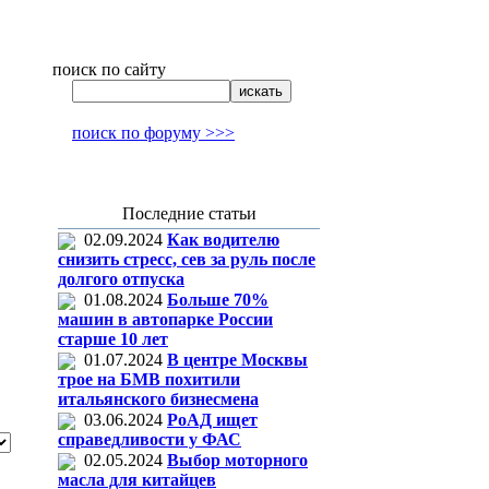
поиск по сайту
поиск по форуму >>>
Последние статьи
02.09.2024
Как водителю
снизить стресс, сев за руль после
долгого отпуска
01.08.2024
Больше 70%
машин в автопарке России
старше 10 лет
01.07.2024
В центре Москвы
трое на БМВ похитили
итальянского бизнесмена
03.06.2024
РоАД ищет
справедливости у ФАС
02.05.2024
Выбор моторного
масла для китайцев