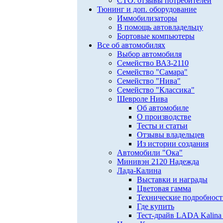
СТО: отзывы потребителей
Тюнинг и доп. оборудование
Иммобилизаторы
В помощь автовладельцу
Бортовые компьютеры
Все об автомобилях
Выбор автомобиля
Семейство ВАЗ-2110
Семейство "Самара"
Семейство "Нива"
Семейство "Классика"
Шевроле Нива
Об автомобиле
О производстве
Тесты и статьи
Отзывы владельцев
Из истории создания
Автомобили "Ока"
Минивэн 2120 Надежда
Лада-Калина
Выставки и награды
Цветовая гамма
Технические подробнос
Где купить
Тест-драйв LADA Kalina 