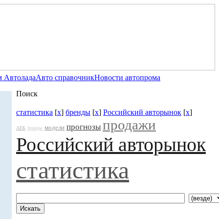
 Автолада
Авто справочник
Новости автопрома
Поиск
статистика
[
x
]
бренды
[
x
]
Российский авторынок
[
x
]
продажи
прогнозы
модели
АЕБ
бренды
Российский авторынок
статистика