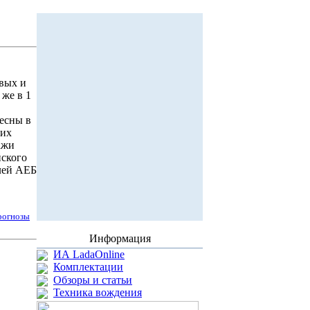
овых и
же в 1
есны в
ких
ажи
йского
елей АЕБ
рогнозы
Информация
ИА LadaOnline
Комплектации
Обзоры и статьи
Техника вождения