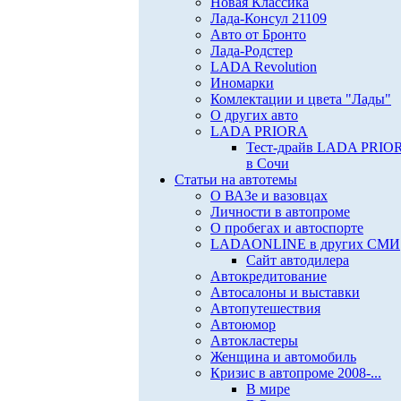
Новая Классика
Лада-Консул 21109
Авто от Бронто
Лада-Родстер
LADA Revolution
Иномарки
Комлектации и цвета "Лады"
О других авто
LADA PRIORA
Тест-драйв LADA PRIO
в Сочи
Статьи на автотемы
О ВАЗе и вазовцах
Личности в автопроме
О пробегах и автоспорте
LADAONLINE в других СМИ
Сайт автодилера
Автокредитование
Автосалоны и выставки
Автопутешествия
Автоюмор
Автокластеры
Женщина и автомобиль
Кризис в автопроме 2008-...
В мире