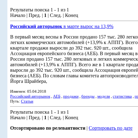
Результаты поиска 1 - 1 из 1
Начало | Пред. |
1
| След. | Конец
Российский авторынок
в марте вырос на 13,9%
В первый месяц весны в России продано 157 тыс. 280 легк
легких коммерческих автомобилей (+13,9% к АППГ). Всего 
квартале продажи выросли до 392 тыс. 920 шт., сообщила
Ассоциация европейского бизнеса (АЕБ). В первый месяц в
России продано 157 тыс. 280 легковых и легких коммерчес
автомобилей (+13,9% к АППГ). Всего же в 1 квартале прод
выросли до 392 тыс. 920 шт., сообщила Ассоциация европе
бизнеса (АЕБ). По словам главы комитета автопроизводит
Йорга Шрайбера,
Изменен: 05.04.2018
Российский авторынок
,
АЕБ
,
продажи
,
бренды
,
модели
,
статистика
,
п
Путь:
Статьи
Результаты поиска 1 - 1 из 1
Начало | Пред. |
1
| След. | Конец
Отсортировано по релевантности
|
Сортировать по дате