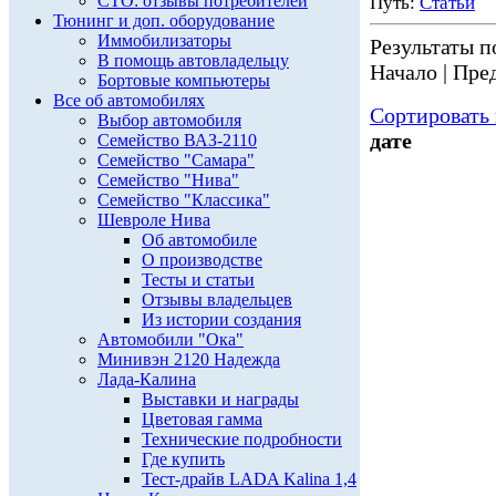
СТО: отзывы потребителей
Путь:
Статьи
Тюнинг и доп. оборудование
Иммобилизаторы
Результаты по
В помощь автовладельцу
Начало | Пред
Бортовые компьютеры
Все об автомобилях
Сортировать 
Выбор автомобиля
дате
Семейство ВАЗ-2110
Семейство "Самара"
Семейство "Нива"
Семейство "Классика"
Шевроле Нива
Об автомобиле
О производстве
Тесты и статьи
Отзывы владельцев
Из истории создания
Автомобили "Ока"
Минивэн 2120 Надежда
Лада-Калина
Выставки и награды
Цветовая гамма
Технические подробности
Где купить
Тест-драйв LADA Kalina 1,4