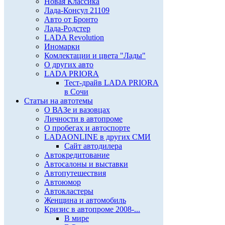
Новая Классика
Лада-Консул 21109
Авто от Бронто
Лада-Родстер
LADA Revolution
Иномарки
Комлектации и цвета "Лады"
О других авто
LADA PRIORA
Тест-драйв LADA PRIORA
в Сочи
Статьи на автотемы
О ВАЗе и вазовцах
Личности в автопроме
О пробегах и автоспорте
LADAONLINE в других СМИ
Сайт автодилера
Автокредитование
Автосалоны и выставки
Автопутешествия
Автоюмор
Автокластеры
Женщина и автомобиль
Кризис в автопроме 2008-...
В мире