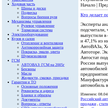
Ходовая часть
Начало | Пред
Шины и диски
Подвеска
Кто делает п
Вопросы биения руля
Механизмы управления
Эксперты ана
Рулевое управление
подсчитали, ч
Тормозная система
Электрооборудование
выпустили в
Кузов и салон
и 47,1% из н
Отопление и вентиляция
АвтоВАЗа, Х
Антикоррозийная защита
Автоторе. Эк
Покраска, эмали, цвета
Шумоизоляция
Автостат подс
ГСМ
России выпу
АВТОВАЗ: ГСМ на 2005г
автомобилей 
Бензины
Масла
предприятия
Жидкости, смазки, присадки
Мануфактури
Гарантия и ТО
автомобиль в
Основные положения
Реквизиты и адреса
Изменен: 08.04
Бланки и образцы
Российский ав
Документы
продажи
,
стат
Вопросы - ответы