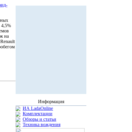
онд-
нных
а 4,5%
ъемов
аж на
Renault
робегом
Информация
ИА LadaOnline
Комплектации
Обзоры и статьи
Техника вождения