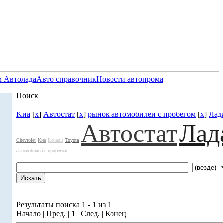
 Автолада
Авто справочник
Новости автопрома
Поиск
Kиа
[
x
]
Автостат
[
x
]
рынок автомобилей с пробегом
[
x
]
Лад
Автостат
Лад
Chevrolet
Kиа
Renault
Toyota
автомобилей с пробегом
Результаты поиска 1 - 1 из 1
Начало | Пред. |
1
| След. | Конец