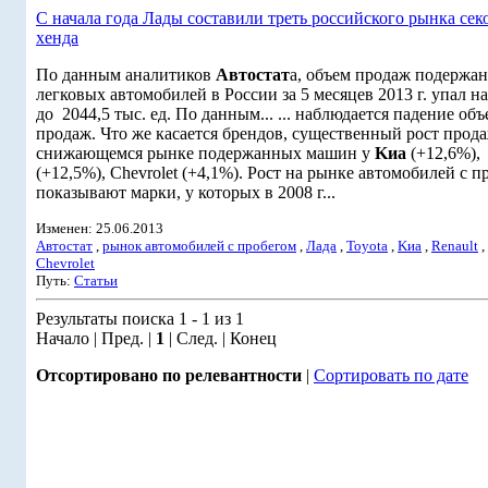
С начала года Лады составили треть российского рынка сек
хенда
По данным аналитиков
Автостат
а, объем продаж подержа
легковых автомобилей в России за 5 месяцев 2013 г. упал н
до 2044,5 тыс. ед. По данным... ... наблюдается падение об
продаж. Что же касается брендов, существенный рост прод
снижающемся рынке подержанных машин у
Kиа
(+12,6%), 
(+12,5%), Chevrolet (+4,1%). Рост на рынке автомобилей с п
показывают марки, у которых в 2008 г...
Изменен: 25.06.2013
Автостат
,
рынок автомобилей с пробегом
,
Лада
,
Toyota
,
Kиа
,
Renault
,
Chevrolet
Путь:
Статьи
Результаты поиска 1 - 1 из 1
Начало | Пред. |
1
| След. | Конец
Отсортировано по релевантности
|
Сортировать по дате