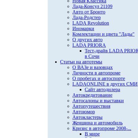
Новая Классика
Лада-Консул 21109
Авто от Бронто
Лада-Родстер
LADA Revolution
Иномарки
Комлектации и цвета "Лады"
О других авто
LADA PRIORA
Тест-драйв LADA PRIO
в Сочи
Статьи на автотемы
О ВАЗе и вазовцах
Личности в автопроме
О пробегах и автоспорте
LADAONLINE в других СМИ
Сайт автодилера
Автокредитование
Автосалоны и выставки
Автопутешествия
Автоюмор
Автокластеры
Женщина и автомобиль
Кризис в автопроме 2008-...
В мире