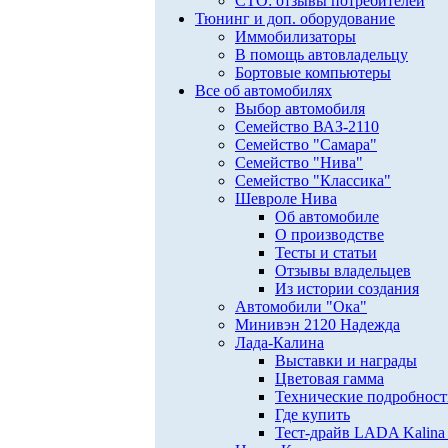
СТО: отзывы потребителей
Тюнинг и доп. оборудование
Иммобилизаторы
В помощь автовладельцу
Бортовые компьютеры
Все об автомобилях
Выбор автомобиля
Семейство ВАЗ-2110
Семейство "Самара"
Семейство "Нива"
Семейство "Классика"
Шевроле Нива
Об автомобиле
О производстве
Тесты и статьи
Отзывы владельцев
Из истории создания
Автомобили "Ока"
Минивэн 2120 Надежда
Лада-Калина
Выставки и награды
Цветовая гамма
Технические подробнос
Где купить
Тест-драйв LADA Kalina 