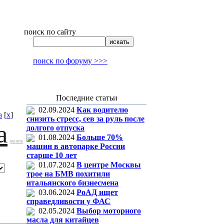
поиск по сайту
поиск по форуму >>>
Последние статьи
02.09.2024
Как водителю
а
[
x
]
снизить стресс, сев за руль после
а
долгого отпуска
01.08.2024
Больше 70%
рынок
машин в автопарке России
старше 10 лет
01.07.2024
В центре Москвы
трое на БМВ похитили
итальянского бизнесмена
03.06.2024
РоАД ищет
справедливости у ФАС
02.05.2024
Выбор моторного
масла для китайцев