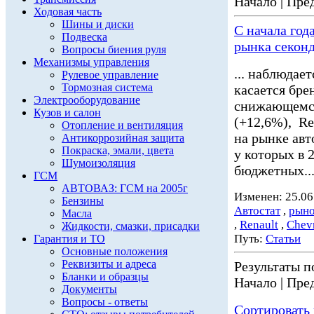
Начало | Пред
Ходовая часть
Шины и диски
С начала год
Подвеска
рынка секон
Вопросы биения руля
Механизмы управления
... наблюдае
Рулевое управление
Тормозная система
касается бре
Электрооборудование
снижающемс
Кузов и салон
(+12,6%), Re
Отопление и вентиляция
на рынке авт
Антикоррозийная защита
Покраска, эмали, цвета
у которых в 
Шумоизоляция
бюджетных..
ГСМ
АВТОВАЗ: ГСМ на 2005г
Изменен: 25.06
Бензины
Автостат
,
рыно
Масла
,
Renault
,
Chevr
Жидкости, смазки, присадки
Путь:
Статьи
Гарантия и ТО
Основные положения
Реквизиты и адреса
Результаты по
Бланки и образцы
Начало | Пред
Документы
Вопросы - ответы
Сортировать 