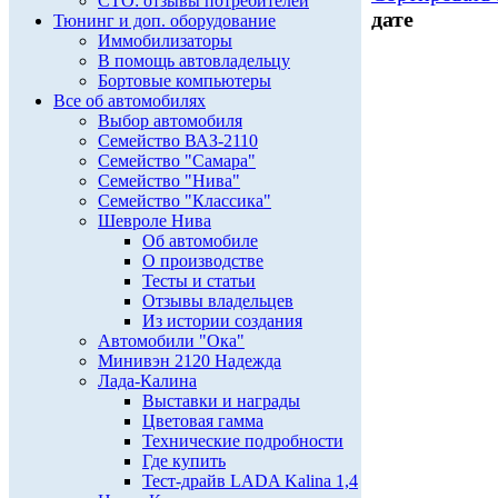
СТО: отзывы потребителей
дате
Тюнинг и доп. оборудование
Иммобилизаторы
В помощь автовладельцу
Бортовые компьютеры
Все об автомобилях
Выбор автомобиля
Семейство ВАЗ-2110
Семейство "Самара"
Семейство "Нива"
Семейство "Классика"
Шевроле Нива
Об автомобиле
О производстве
Тесты и статьи
Отзывы владельцев
Из истории создания
Автомобили "Ока"
Минивэн 2120 Надежда
Лада-Калина
Выставки и награды
Цветовая гамма
Технические подробности
Где купить
Тест-драйв LADA Kalina 1,4