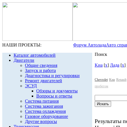
НАШИ ПРОЕКТЫ:
Форум Автолада
Авто спра
Поиск
Каталог автомобилей
Двигатели
Kиа
[
x
]
Лада
[
x
]
Общие сведения
Запуск и работа
Диагностика и регулировки
Chevrolet
Kиа
Renault
Ремонт двигателей
ЭСУД
пробегом
Обзоры и документы
Вопросы и ответы
Система питания
Система зажигания
Система охлаждения
Газовое оборудование
Результаты по
Другие вопросы
Трансмиссия