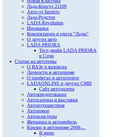
Новая Классика
Лада-Консул 21109
Авто от Бронто
Лада-Родстер
LADA Revolution
Иномарки
Комлектации и цвета "Лады"
О других авто
LADA PRIORA
Тест-драйв LADA PRIORA
в Сочи
Статьи на автотемы
О ВАЗе и вазовцах
Личности в автопроме
О пробегах и автоспорте
LADAONLINE в других СМИ
Сайт автодилера
Автокредитование
Автосалоны и выставки
Автопутешествия
Автоюмор
Автокластеры
Женщина и автомобиль
Кризис в автопроме 2008-...
В мире